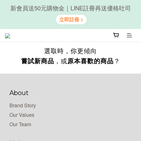
新會員送50元購物金｜LINE註冊再送優格吐司
隨心享受｜貝果任選6組$899
隨心享受｜貝果任選6組$899
選取時，你更傾向
嘗試新商品
，或
原本喜歡的商品
？
About
Brand Story
Our Values
Our Team