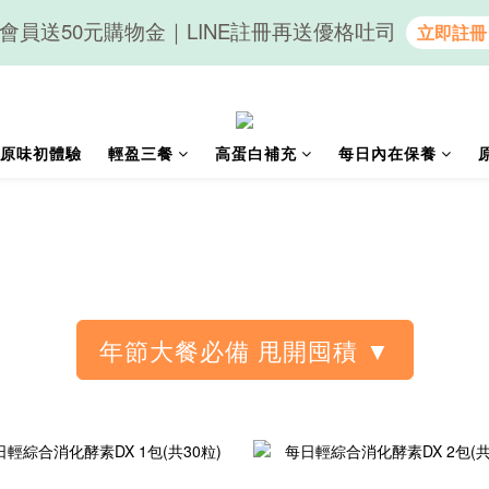
會員送50元購物金｜LINE註冊再送優格吐司
隨心享受｜貝果任選6組$899
隨心享受｜貝果任選6組$899
原味初體驗
輕盈三餐
高蛋白補充
每日內在保養