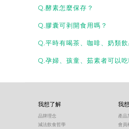
Q.酵素怎麼保存？
Q.膠囊可剥開食用嗎？
Q.平時有喝茶、咖啡、奶類飲
Q.孕婦、​孩童、​茹素者​可以​
我想了解
我
品牌理念
產品
減法飲食哲學
會員