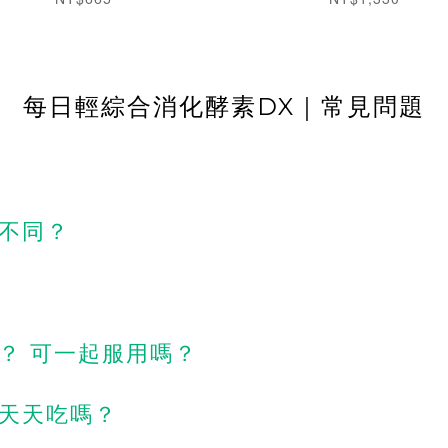
每日輕綜合消化酵素DX｜常見問題
麼​不同？
​ 可​一起​服​用​嗎？​
​天天​吃嗎？