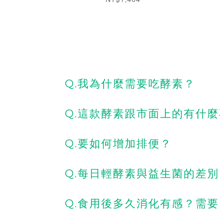
Q.我為什麼需要吃酵素？
Q.這款​酵素​跟​市面​上​的​有什
Q.要​如何​增加​排便？
Q.每​日​輕​酵素​與益​生菌​的​差別？
Q.食用​後多​久消化​有​感？需要