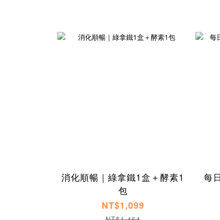
消化順暢｜綠拿鐵1盒＋酵素1
每
包
NT$1,099
NT$1,464