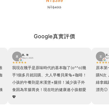
NT$399
NT$493
Google真實評價
巫。玲
王
巫
王
May 2, 2025
Apr
★
★
★
★
★
★
★
★
★
推
我現在幾乎是原味時代的基本咖了(o^^o)幾
原本第
咖
乎1個多月就回購、大人早餐貝果🥯+咖啡！
購N次
小孩的午餐則是米漢堡+腿排！減少孩子外
綠拿鐵
麵
食因為常腸胃炎！現在吃的健康連小孩都愛
漂亮🙂
💖