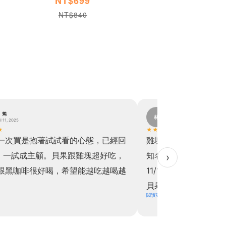
NT$699
NT$840
。筠
林。
林
il 11, 2025
November 19, 2024
★
★
★
★
★
★
一次買是抱著試試看的心態，已經回
雞塊真的超級超級超
，一試成主顧。貝果跟雞塊超好吃，
知名速食好吃！！於是乎
›
跟黑咖啡很好喝，希望能越吃越喝越
11/11直接下單買六
貝果也是，關於飲食控
閱讀更多
上天派來讓我解饞的
擔！！實在是太開心