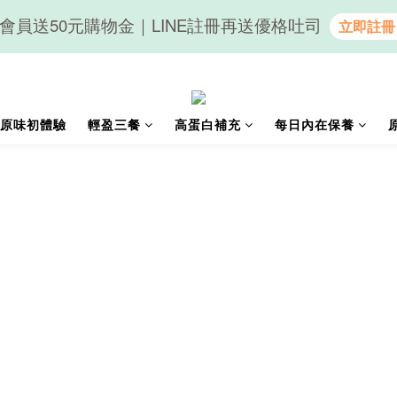
會員送50元購物金｜LINE註冊再送優格吐司
隨心享受｜貝果任選6組$899
隨心享受｜貝果任選6組$899
原味初體驗
輕盈三餐
高蛋白補充
每日內在保養