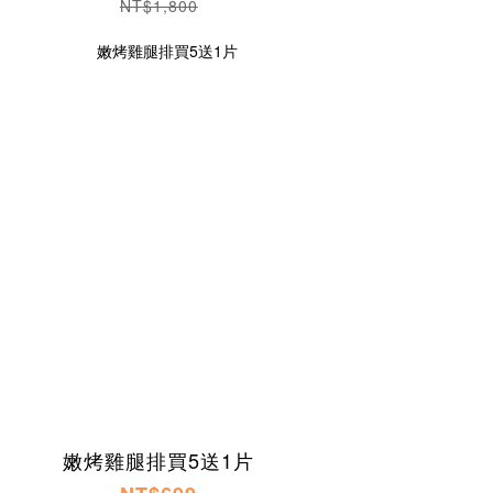
NT$1,800
嫩烤雞腿排買5送1片