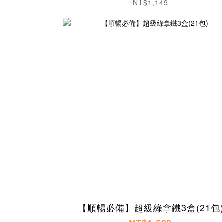
NT$1,149
【順暢必備】超級綠拿鐵3盒(21包