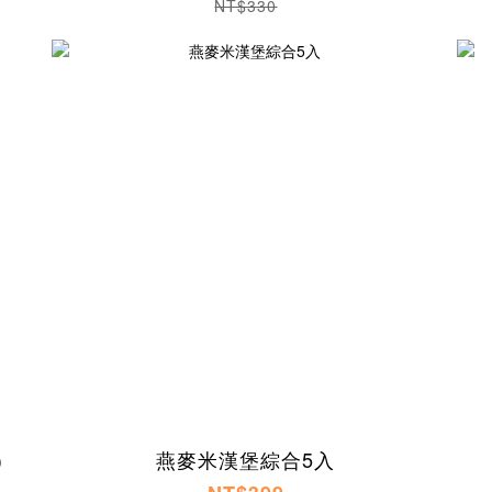
NT$330
)
燕麥米漢堡綜合5入