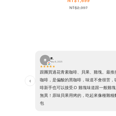
NT$1,699
NT$2,397
霈。
霈
May 6, 2025
★
★
★
★
★
貝果加熱方便、口
跟團買過花青素咖啡、貝果、雞塊。最推
非常有飽足感且吃
咖啡，是偏酸的黑咖啡，味道不會很苦，
‹
！（我最愛的是高
啡新手也可以接受:D 雞塊味道跟一般雞塊
常非常濃郁，老少
無異！原味貝果用烤的，吃起來像種雜糧
！
包