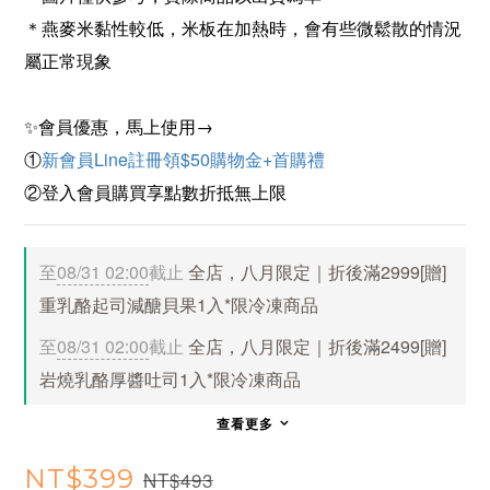
＊燕麥米黏性較低，米板在加熱時，會有些微鬆散的情況
屬正常現象
✨會員優惠，馬上使用→
①
新會員Line註冊領$50購物金+首購禮
②登入會員購買享點數折抵無上限
至
08/31 02:00
截止
全店，八月限定｜折後滿2999[贈]
重乳酪起司減醣貝果1入*限冷凍商品
至
08/31 02:00
截止
全店，八月限定｜折後滿2499[贈]
岩燒乳酪厚醬吐司1入*限冷凍商品
查看更多
NT$399
NT$493