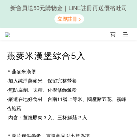
新會員送50元購物金｜LINE註冊再送優格吐司
隨心享受｜貝果任選6組$899
隨心享受｜貝果任選6組$899
燕麥米漢堡綜合5入
＊燕麥米漢堡
-加入純淨燕麥米，保留完整營養
-無防腐劑、味精、化學修飾澱粉
-嚴選在地好食材，台南11號上等米、國產豬五花、霧峰
杏鮑菇
-內含：薑燒豚肉 3 入、三杯鮮菇 2 入
＊圖片僅供參考，實際商品以出貨為準