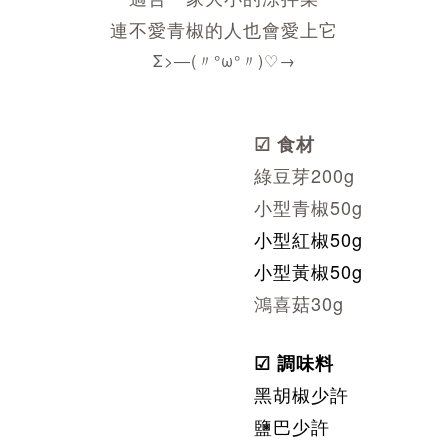
連不愛青椒的人也會愛上它
Σ>―(〃°ω°〃)♡→
☑ 食材
綠豆芽200g
小型青椒50g
小型紅椒50g
小型黃椒50g
鴻喜菇30g
☑
調味料
黑胡椒少許
鹽巴少許