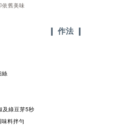
卻依舊美味
❙
❙
作法
細絲
椒及綠豆芽5秒
調味料拌勻