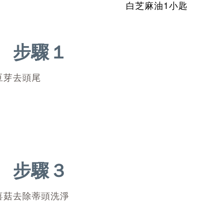
白芝麻油1小匙
步驟１
豆芽去頭尾
步驟３
喜菇去除蒂頭洗淨