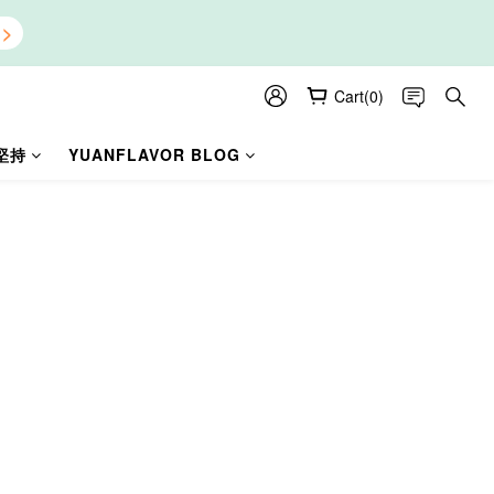
Cart(0)
堅持
YUANFLAVOR BLOG