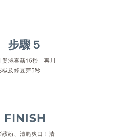
步驟５
川燙鴻喜菇15秒，再川
彩椒及綠豆芽5秒
FINISH
彩繽紛、清脆爽口！清