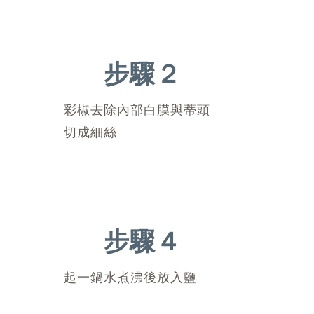
步驟２
彩椒去除內部白膜與蒂頭
切成細絲
步驟４
起一鍋水煮沸後放入鹽