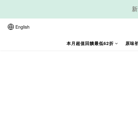
新
English
本月超值回饋最低62折
原味