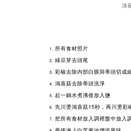
淡
所有食材照片
綠豆芽去頭尾
彩椒去除內部白膜與蒂頭切成
鴻喜菇去除蒂頭洗淨
起一鍋水煮沸後放入鹽
先川燙鴻喜菇15秒，再川燙彩
把所有食材放入調裡盤中放入
最後淋上白芝麻油增添風味