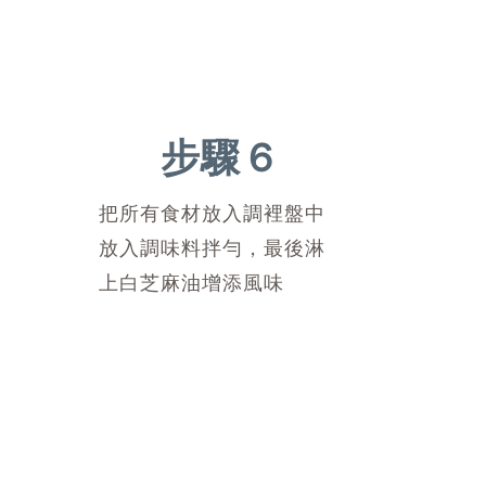
步驟６
把所有食材放入調裡盤中
放入調味料拌勻，最後淋
上白芝麻油增添風味