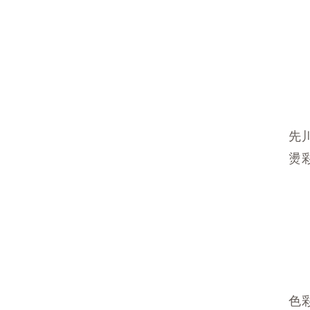
先
燙
色