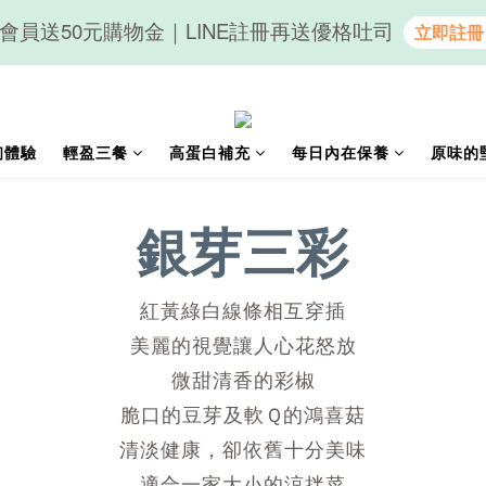
會員送50元購物金｜LINE註冊再送優格吐司
隨心享受｜貝果任選6組$899
隨心享受｜貝果任選6組$899
初體驗
輕盈三餐
高蛋白補充
每日內在保養
原味的
銀芽三彩
紅黃綠白線條相互穿插
美麗的視覺讓人心花怒放
微甜清香的彩椒
脆口的豆芽及軟Ｑ的鴻喜菇
清淡健康，卻依舊十分美味
適合一家大小的涼拌菜