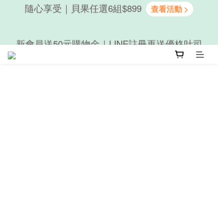
隨心享受｜貝果任選6組$899
新會員送50元購物金｜LINE註冊再送優格吐司
隨心享受｜貝果任選6組$899