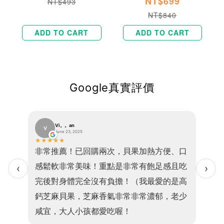
NT$699
NT$493
NT$840
ADD TO CART
ADD TO CART
Google真實評價
Vi。。an
V
霈
June 23, 2025
★
★
★
★
★
★
★
★
了，貝
非常推薦！已回購兩次，貝果加熱方便、口
跟團
，這次
感鬆軟非常美味！重點是非常有飽足感且吃
咖啡
‹
›
完後對身體完全沒有負擔！（我最愛的是高
啡新
鈣芝麻貝果，芝麻香氣非常非常濃郁，老少
無異
咸宜，大人小孩都愛吃喔！
包