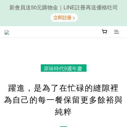
新會員送50元購物金｜LINE註冊再送優格吐司
隨心享受｜貝果任選6組$899
隨心享受｜貝果任選6組$899
原味時代9週年慶
躍進，是為了在忙碌的縫隙裡
為自己的每一餐保留更多餘裕與
純粹
－