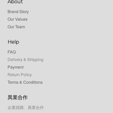
About
Brand Story
Our Values
Our Team
Help
FAQ
Delivery & Shipping
Payment
Return Policy
Terms & Conditions
異業合作
企業採購、異業合作