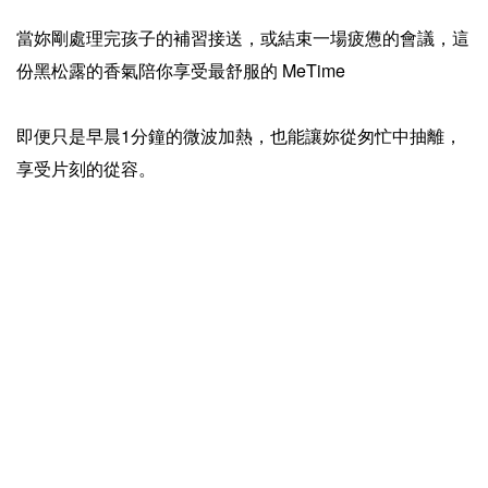
當妳剛處理完孩子的補習接送，或結束一場疲憊的會議，這
份黑松露的香氣陪你享受最舒服的 MeTime
即便只是早晨1分鐘的微波加熱，也能讓妳從匆忙中抽離，
享受片刻的從容。