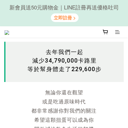
新會員送50元購物金｜LINE註冊再送優格吐司
隨心享受｜貝果任選6組$899
隨心享受｜貝果任選6組$899
去年我們一起
減少34,790,000卡路里
等於幫身體走了229,600步
無論你還在觀望
或是吃過原味時代
都非常感謝你對我們的關注
希望這顆扭蛋可以成為你