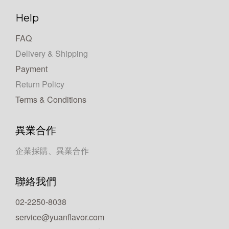
Help
FAQ
Delivery & Shipping
Payment
Return Policy
Terms & Conditions
異業合作
企業採購、異業合作
聯絡我們
02-2250-8038
service@yuanflavor.com