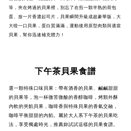
等，夾在烤過的貝果裡，別忘了在煎一顆半熟的荷包
蛋、放一片香濃起司片，貝果瞬間升級成超豪華版，大
大咬一口貝果，蛋白質滿滿，運動後用原型肉類與適當
貝果，幫你迅速補充體力！
下午茶貝果食譜
選一顆特殊口味貝果：帶有酒香的貝果、鹹鹹甜甜
的貝果等，泡一杯微苦微酸的香醇咖啡，烤顆外酥
內軟的夾餡貝果，咖啡香與特殊貝果的香氣交融，
咖啡平衡甜甜的內餡。屬於大人系下午茶的貝果吃
法，享受獨處時光，推薦妳試試這樣的貝果食譜。