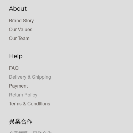
About
Brand Story
Our Values
Our Team
Help
FAQ
Delivery & Shipping
Payment
Return Policy
Terms & Conditions
異業合作