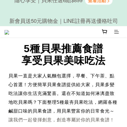
新會員送50元購物金｜LINE註冊再送優格吐司
隨心享受｜貝果任選6組$899
隨心享受｜貝果任選6組$899
5種貝果推薦食譜
享受貝果美味吃法
貝果一直是大家人氣麵包選擇，早餐、下午茶、點
心首選！方便簡單貝果食譜提供給大家，貝果多變
吃法讓你生活充滿驚喜。還在不知道如何淋漓盡致
地吃貝果嗎？下面整理5種最夯貝果吃法，網羅各種
鹹甜口味的貝果食譜，用貝果豐富你的日常食光～
讓我們一起發揮創意，創造專屬於你的貝果食譜！