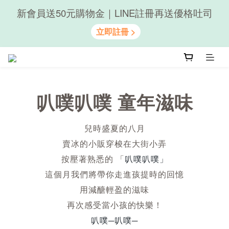
新會員送50元購物金｜LINE註冊再送優格吐司
隨心享受｜貝果任選6組$899
隨心享受｜貝果任選6組$899
叭噗叭噗 童年滋味
兒時盛夏的八月
賣冰的小販穿梭在大街小弄
按壓著熟悉的 「
叭噗叭噗」
這個月我們將帶你走進孩提時的回憶
用減醣輕盈的滋味
再次感受當小孩的快樂！
叭噗─叭噗─