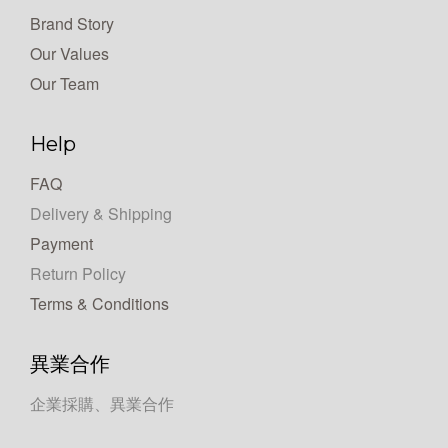
Brand Story
Our Values
Our Team
Help
FAQ
Delivery & Shipping
Payment
Return Policy
Terms & Conditions
異業合作
企業採購、異業合作