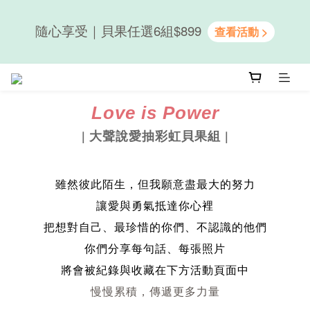
隨心享受｜貝果任選6組$899
隨心享受｜貝果任選6組$899
新會員送50元購物金｜LINE註冊再送優格吐司
Love is Power
大聲說愛抽彩虹貝果組
｜
｜
隨心享受｜貝果任選6組$899
雖然彼此陌生，但我願意盡最大的努力
讓愛與勇氣抵達你心裡
把想對自己、最珍惜的你們、不認識的他們
你們分享每句話、每張照片
將會被紀錄與收藏在下方活動頁面中
慢慢累積，傳遞更多力量