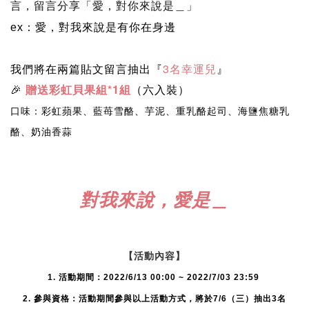
言，留言分享
「愛，對你來說是＿」
愛，對我來說是有你在身邊
ex：
我們將在兩篇貼文留言抽出『
3名幸運兒
』
🎉
贈送彩虹貝果組*1組
（
六入裝）
口味：彩虹蘋果、藍苺雪酪、芋泥、重乳酪起司、海鹽焦糖乳
酪、奶油香蒜
對我來說，愛是＿
【活動內容】
1. 活動期間：
2022/6/13 00:00 ~ 2022/7/03 23:59
2. 參與資格：活動期間
參與以上活動方式，將於7/6（三）抽出3名