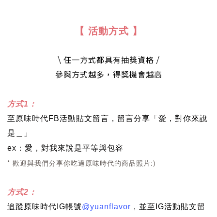
【 活動方式 】
\ 任一方式都具有抽獎資格 /
參與方式越多，得獎機會越高
方式1：
至原味時代
FB活動貼文留言
，留言分享「愛，對你來說
是＿」
愛，對我來說是平等與包容
ex：
* 歡迎與我們分享你吃過原味時代的商品照片:)
方式2：
追蹤原味時代IG帳號
@yuanflavor
，
並至
IG活動貼文
留