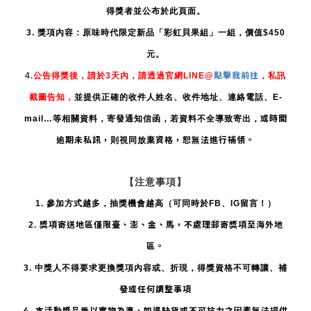
得獎者並公布於此頁面。
3. 獎項內容：原味時代限定新品「彩虹貝果組」一組，價值$450
元。
點擊我前往
4.
公告得獎後，請於3天內，請透過官網LINE@
，私訊
截圖告知，
並提供正確的
收件
人姓名、
收件
地址、連絡電話、
E-
或時間
mail
…等相關資料，
寄發通知信函，
若
資料
不全導致寄出，
逾期未私訊，
資格，恕無法進行補領。
則視同放棄
【注意事項】
1. 參加方式越多
，抽獎機會越高（可同時於FB、IG留言！）
獎項寄送地區僅限臺、澎、金、馬，不處理郵寄獎項至海外地
2.
區。
3.
中獎人不得
要求更換
獎項內容或、折現，得獎資格不可轉讓、補
或任何調整事項
發
4. 本活動獎品悉以實物為準，如遇缺貨或不可抗力之因素無法提供