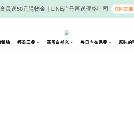
會員送50元購物金｜LINE註冊再送優格吐司
隨心享受｜貝果任選6組$899
隨心享受｜貝果任選6組$899
初體驗
輕盈三餐
高蛋白補充
每日內在保養
原味的