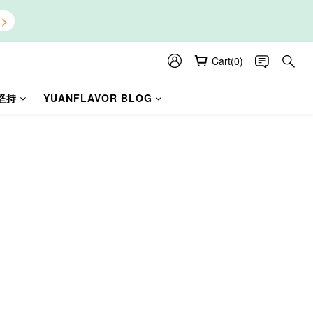
Cart(0)
堅持
YUANFLAVOR BLOG