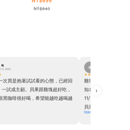
NT$699
NT$840
。筠
林。
林
il 11, 2025
November 19, 2024
★
★
★
★
★
★
一次買是抱著試試看的心態，已經回
雞塊真的超級超級超
，一試成主顧。貝果跟雞塊超好吃，
知名速食好吃！！於是乎
›
跟黑咖啡很好喝，希望能越吃越喝越
11/11直接下單買六
貝果也是，關於飲食控
閱讀更多
上天派來讓我解饞的
擔！！實在是太開心