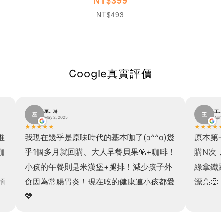
NT$399
NT$493
Google真實評價
巫。玲
王
巫
王
May 2, 2025
Apr
★
★
★
★
★
★
★
★
★
推
我現在幾乎是原味時代的基本咖了(o^^o)幾
原本第
咖
乎1個多月就回購、大人早餐貝果🥯+咖啡！
購N次
小孩的午餐則是米漢堡+腿排！減少孩子外
綠拿鐵
麵
食因為常腸胃炎！現在吃的健康連小孩都愛
漂亮🙂
💖