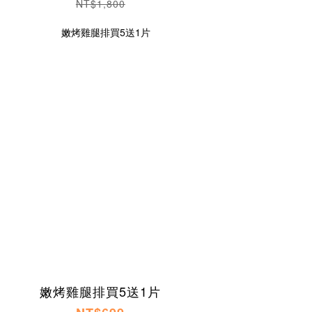
NT$1,800
嫩烤雞腿排買5送1片