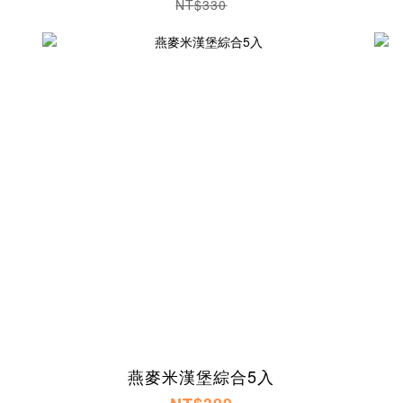
NT$330
燕麥米漢堡綜合5入