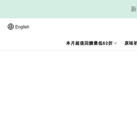
新
English
本月超值回饋最低62折
原味