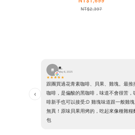
NT$1,699
NT$2,397
霈。
霈
May 6, 2025
★
★
★
★
★
貝果加熱方便、口
跟團買過花青素咖啡、貝果、雞塊。最推
非常有飽足感且吃
咖啡，是偏酸的黑咖啡，味道不會很苦，
‹
！（我最愛的是高
啡新手也可以接受:D 雞塊味道跟一般雞塊
常非常濃郁，老少
無異！原味貝果用烤的，吃起來像種雜糧
！
包