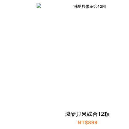
減醣貝果綜合12顆
NT$899