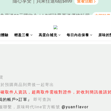
會員送50元購物金｜LINE註冊再送優格吐司
隨心享受｜貝果任選6組$899
隨心享受｜貝果任選6組$899
初體驗
輕盈三餐
高蛋白補充
每日內在保養
原味的
貨
會於預購商品到齊後一起寄出
確取件人資訊，超商取件需核對證件，於收到簡訊後請於
我的帳戶>訂單』
即可查詢
服聯繫，原味時代line官方帳號
@yuanflavor