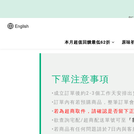
新
English
本月超值回饋最低62折
原味
下單注意事項
•成立訂單後約2-3個工作天安排出
•訂單內有若預購商品，整筆訂單
•
若為超商取件，請確認是否留下正
•欲查詢宅配/超商配送單號可至
『
•若商品有任何問題請於7日內與客