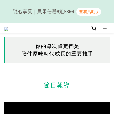
隨心享受｜貝果任選6組$899
隨心享受｜貝果任選6組$899
新會員送50元購物金｜LINE註冊再送優格吐司
你的每次肯定都是
陪伴原味時代成長的重要推手
隨心享受｜貝果任選6組$899
節目報導