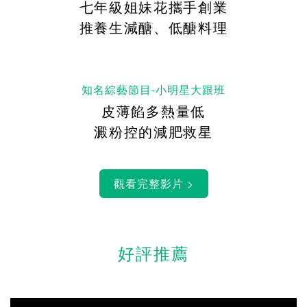
七年級姐妹花攜手創業
推養生減醣、低醣料理
知名綜藝節目-小明星大跟班
皮薄餡多熱量低
澱粉控的減肥救星
好評推薦