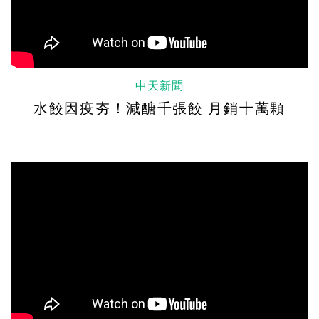
中天新聞
水餃因疫夯！減醣千張餃 月銷十萬顆