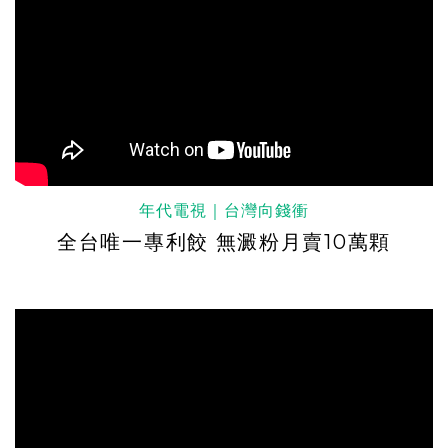
年代電視｜台灣向錢衝
全台唯一專利餃 無澱粉月賣10萬顆