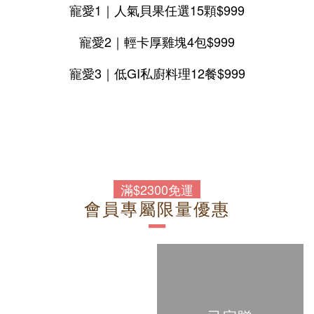
寵愛1｜人氣貝果任選15顆$999
寵愛2｜輕卡厚雞塊4包$999
寵愛3｜低GI私廚料理12餐$999
滿$2300免運
會員專屬限量優惠
－