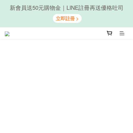
新會員送50元購物金｜LINE註冊再送優格吐司
隨心享受｜貝果任選6組$899
隨心享受｜貝果任選6組$899