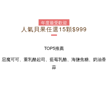
年度最受歡迎
人氣貝果任選15顆$999
－
TOP5推薦
惡魔可可、重乳酪起司、藍莓乳酪、海鹽焦糖、奶油香
蒜