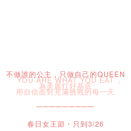
不做誰的公主，只做自己的QUEEN
「 YOU ARE WHAT YOU EAT 」
為美麗打好基底
用自信面對充滿挑戰的每一天
—————————
春日女王節・只到3/26