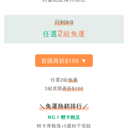
只到9/3
2
任選
組免運
任選2組
免運
3組首購
再折$100
＼免運熱銷排行／
NO.1 輕卡飽足
輕卡厚雞塊+0澱粉千張餃