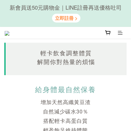
新會員送50元購物金｜LINE註冊再送優格吐司
隨心享受｜貝果任選6組$899
隨心享受｜貝果任選6組$899
輕卡飲食調整體質
解開你對熱量的煩惱
給身體最自然保養
增加天然高纖黃豆渣
自然減少碳水30％
搭配輕卡高蛋白質
輕盈飽足維持體態