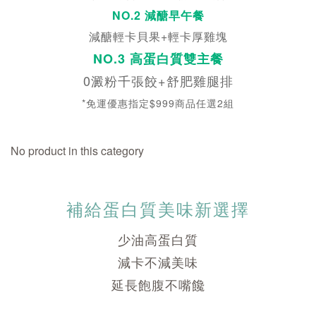
NO.2 減醣早午餐
減醣輕卡貝果+輕卡厚雞塊
NO.3 高蛋白質雙主餐
0澱粉千張餃+舒肥雞腿排
*免運優惠指定$999商品任選2組
No product in this category
補給蛋白質美味新選擇
少油高蛋白質
減卡不減美味
延長飽腹不嘴饞