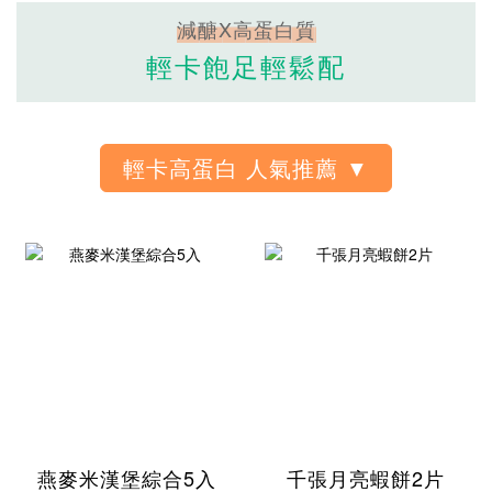
減醣X高蛋白質
輕卡飽足輕鬆配
燕麥米漢堡綜合5入
千張月亮蝦餅2片