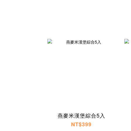
燕麥米漢堡綜合5入
NT$399