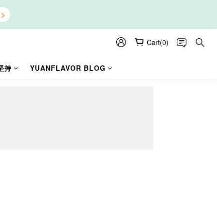
Cart(0)
堅持
YUANFLAVOR BLOG