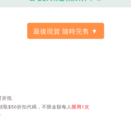
可折抵
可領取$50折扣代碼，不限金額每人
限用1次
計