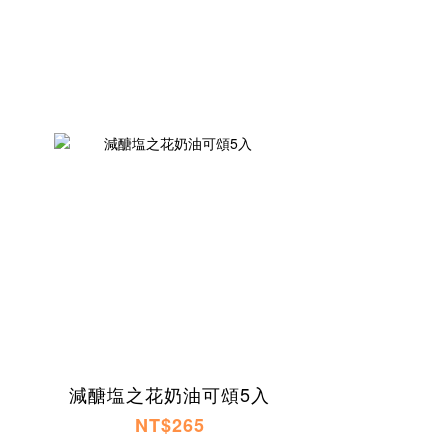
減醣塩之花奶油可頌5入
NT$265