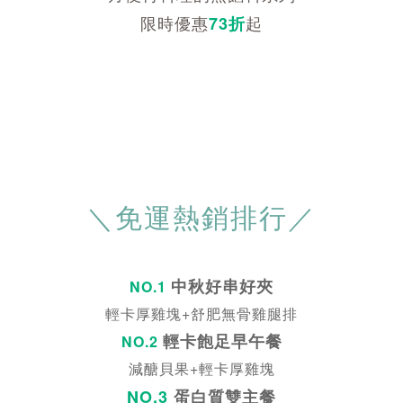
限時優惠
起
73折
＼免運熱銷排行／
中秋好串好夾
NO.1
輕卡厚雞塊+舒肥無骨雞腿排
輕卡飽足早午餐
NO.2
減醣貝果+輕卡厚雞塊
NO.3
蛋白質雙主餐