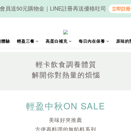
會員送50元購物金｜LINE註冊再送優格吐司
隨心享受｜貝果任選6組$899
隨心享受｜貝果任選6組$899
初體驗
輕盈三餐
高蛋白補充
每日內在保養
原味的
輕卡飲食調養體質
解開你對熱量的煩惱
輕盈中秋ON SALE
美味好夾推薦
方便再料理的無餡料系列