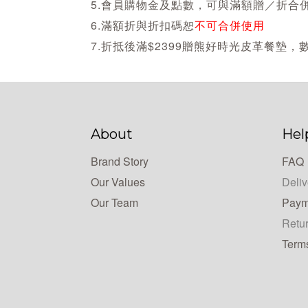
5.會員購物金及點數，可與滿額贈／折合
6.滿額折與折扣碼恕
不可合併使用
7.折抵後滿$2399贈熊好時光皮革餐
About
Hel
Brand Story
FAQ
Our Values
Deliv
Our Team
Paym
Retur
Term