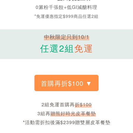
0澱粉千張餃+低GI減醣料理
*免運優惠指定$999商品任選2組
中秋限定只到10/1
任選2組
免運
2組免運首購再
折$100
3組再
贈熊好時光皮革餐墊
*活動需折扣後滿$2399贈雙層皮革餐墊