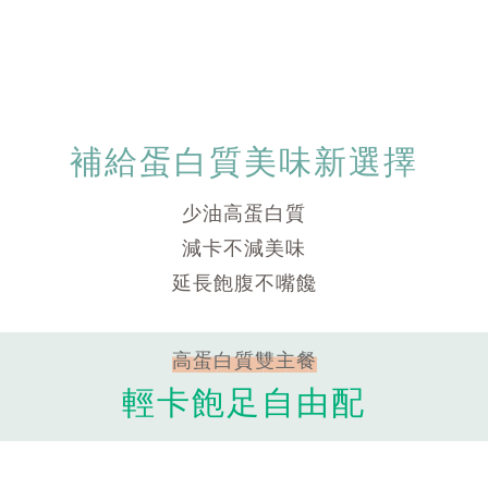
補給蛋白質美味新選擇
少油高蛋白質
減卡不減美味
延長飽腹不嘴饞
高蛋白質雙主餐
輕卡飽足自由配