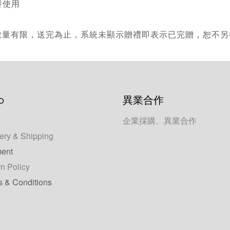
併使用
墊，數量有限，送完為止，系統未顯示贈禮即表示已完贈，恕不
p
異業合作
企業採購、異業合作
ery & Shipping
ent
n Policy
s & Conditions