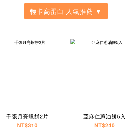
千張月亮蝦餅2片
亞麻仁蔥油餅5入
NT$310
NT$240