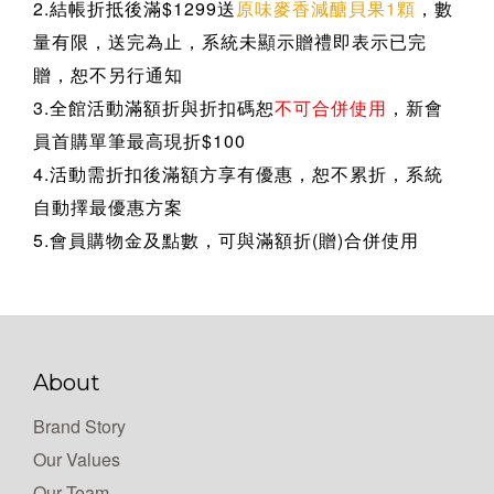
2.結帳折抵後滿$1299送
原味麥香減醣貝果1顆
，數
量有限，送完為止，系統未顯示贈禮即表示已完
贈，恕不另行通知
3.全館活動滿額折與折扣碼恕
不可合併使用
，新會
員首購單筆最高現折$100
4.活動需折扣後滿額方享有優惠，恕不累折，系統
自動擇最優惠方案
5.會員購物金及點數，可與滿額折(贈)合併使用
About
Brand Story
Our Values
Our Team