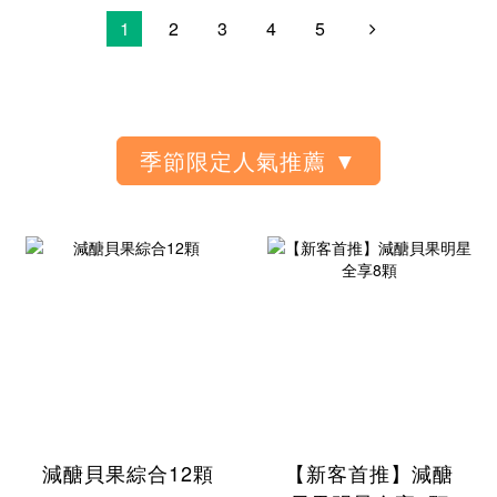
1
2
3
4
5
減醣貝果綜合12顆
【新客首推】減醣