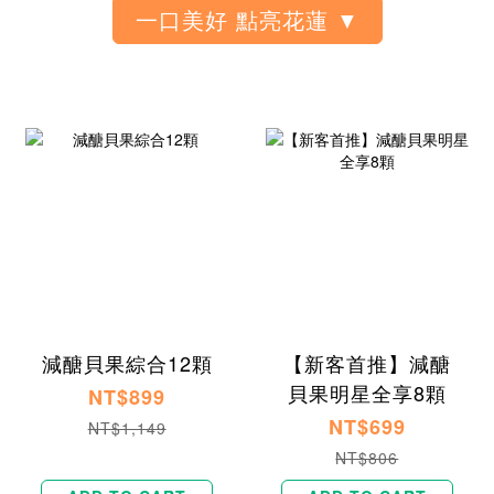
減醣貝果綜合12顆
【新客首推】減醣
貝果明星全享8顆
NT$899
NT$699
NT$1,149
NT$806