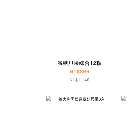
減醣貝果綜合12顆
NT$899
NT$1,149