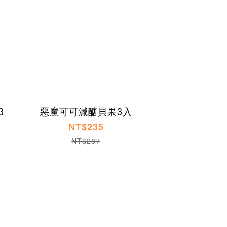
3
惡魔可可減醣貝果3入
NT$235
NT$287