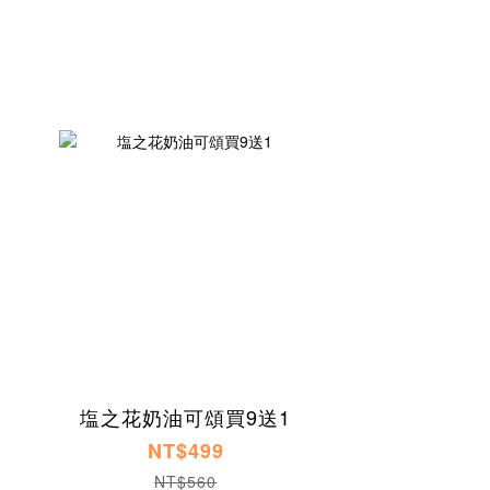
塩之花奶油可頌買9送1
NT$499
NT$560