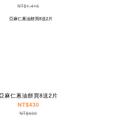
NT$1,416
亞麻仁蔥油餅買8送2片
NT$430
NT$600