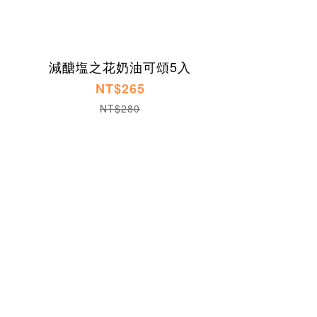
減醣塩之花奶油可頌5入
NT$265
NT$280