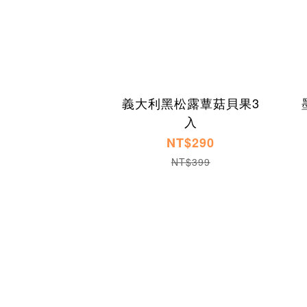
義大利黑松露蕈菇貝果3
入
NT$290
NT$399