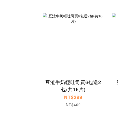
豆渣牛奶輕吐司買6包送2
包(共16片)
NT$299
NT$400