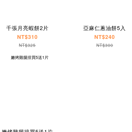
千張月亮蝦餅2片
亞麻仁蔥油餅5入
NT$310
NT$240
NT$325
NT$300
嫩烤雞腿排買5送1片