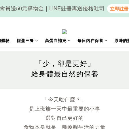
會員送50元購物金｜LINE註冊再送優格吐司
隨心享受｜貝果任選6組$899
隨心享受｜貝果任選6組$899
初體驗
輕盈三餐
高蛋白補充
每日內在保養
原味的
「少，卻是更好」
給身體最自然的保養
「今天吃什麼？」
是上班族一天中最重要的小事
選對自己更好的
食物本身就是一種喚醒生活的力量