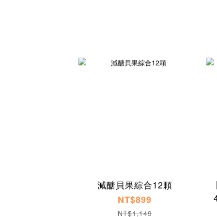
減醣貝果綜合12顆
NT$899
NT$1,149