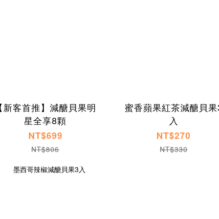
【新客首推】減醣貝果明
蜜香蘋果紅茶減醣貝果
星全享8顆
入
NT$699
NT$270
NT$806
NT$330