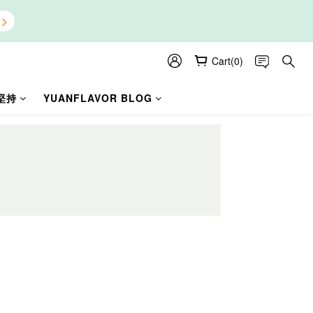
Cart(0)
堅持
YUANFLAVOR BLOG