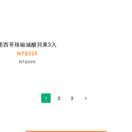
墨西哥辣椒減醣貝果3入
NT$255
NT$305
1
2
3