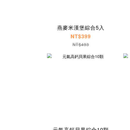
燕麥米漢堡綜合5入
NT$399
NT$493
元氣高鈣貝果綜合10顆