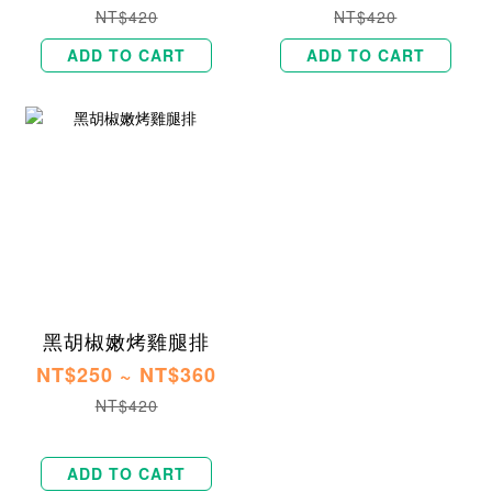
NT$420
NT$420
ADD TO CART
ADD TO CART
黑胡椒嫩烤雞腿排
NT$250 ~ NT$360
NT$420
ADD TO CART