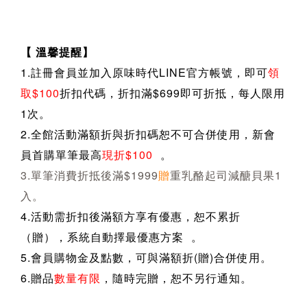
【 溫馨提醒】
1.註冊會員並加入原味時代LINE官方帳號，即可
領
取$100
折扣代碼，折扣滿$699即可折抵，每人限用
1次。
2.全館活動滿額折與折扣碼恕不可合併使用，新會
員首購單筆最高
現折$100
。
3.單筆消費折抵後滿$1999
贈
重乳酪起司減醣貝果1
入。
4.活動需折扣後滿額方享有優惠，恕不累折
（贈），系統自動擇最優惠方案 。
5.會員購物金及點數，可與滿額折(贈)合併使用。
6.贈品
數量有限
，隨時完贈，恕不另行通知。