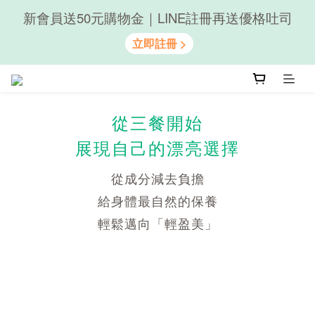
新會員送50元購物金｜LINE註冊再送優格吐司
隨心享受｜貝果任選6組$899
隨心享受｜貝果任選6組$899
從三餐開始
展現自己的漂亮選擇
從成分減去負擔
給身體最自然的保養
輕鬆邁向「輕盈美」