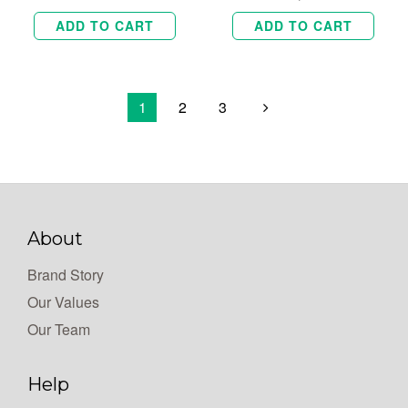
ADD TO CART
ADD TO CART
1
2
3
About
Brand Story
Our Values
Our Team
Help