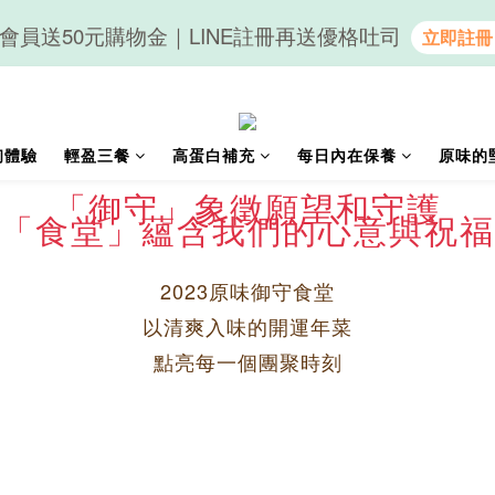
會員送50元購物金｜LINE註冊再送優格吐司
隨心享受｜貝果任選6組$899
隨心享受｜貝果任選6組$899
初體驗
輕盈三餐
高蛋白補充
每日內在保養
原味的
「御守」象徵願望和守護
「食堂」蘊含我們的心意與祝福
2023原味御守食堂
以清爽入味的開運年菜
點亮每一個團聚時刻