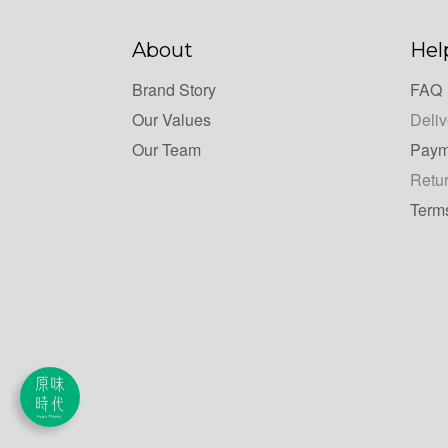
About
Hel
Brand Story
FAQ
Our Values
Deliv
Our Team
Paym
Retur
Term