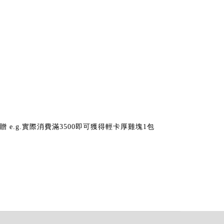
e.g.實際消費滿3500即可獲得輕卡厚雞塊1包