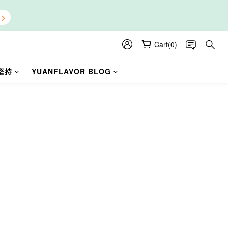
Cart(0)
堅持
YUANFLAVOR BLOG