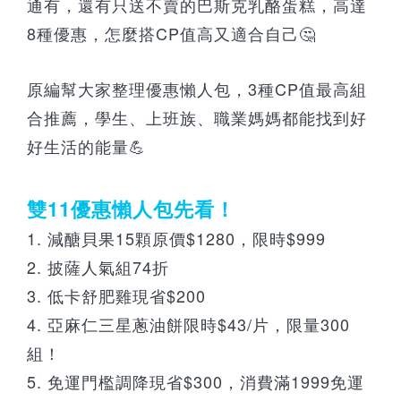
通有，還有只送不賣的巴斯克乳酪蛋糕，高達
8種優惠，怎麼搭CP值高又適合自己🤔
原編幫大家整理優惠懶人包，3種CP值最高組
合推薦，學生、上班族、職業媽媽都能找到好
好生活的能量💪
雙11優
惠懶人包先看！
1. 減醣貝果15顆原價$1280，限時$999
2. 披薩人氣組74折
3. 低卡舒肥雞現省$200
4. 亞麻仁三星蔥油餅限時$43/片，限量300
組！
5. 免運門檻調降現省$300，消費滿1999免運