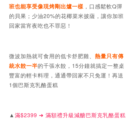
，口感鬆軟Q彈
班也能享受像現烤剛出爐一樣
的貝果；少油20%的花椰菜米披薩，讓你加班
回家當宵夜吃也不罪惡！
微波加熱就可食用的低卡舒肥雞、
熱量只有傳
的千張水餃，15分鐘就搞定一整桌
統水餃一半
豐富的輕卡料理，通通帶回家不只免運！再送
1個巴斯克乳酪蛋糕
▲
滿$2399 ➜ 滿額禮升級減醣巴斯克乳酪蛋糕