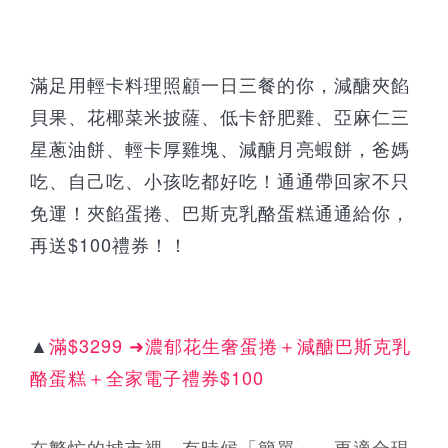
滿足用輕卡料理照顧一日三餐的你，減醣夾餡
貝果、花椰菜米披薩、低卡舒肥雞、亞麻仁三
星蔥油餅、輕卡厚雞塊、減醣月亮蝦餅，爸媽
吃、自己吃、小孩吃都好吃！通通帶回家不只
免運！夾餡蛋捲、巴斯克乳酪蛋糕通通給你，
再送$100禮券！！
▲
滿$3299 ➜濃郁花生奢蛋捲＋減醣巴斯克乳
酪蛋糕＋全家電子禮券$100
在繁忙的城市裡，有時候「簡單」，更適合現