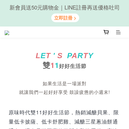
新會員送50元購物金｜LINE註冊再送優格吐司
隨心享受｜貝果任選6組$899
隨心享受｜貝果任選6組$899
L
E
T
'
S
P
A
R
T
Y
雙
1
1
好好生活節
如果生活是一場派對
就讓我們一起好好享受 鼓譟疲憊的小週末!
原味時代雙11好好生活節，熱銷減醣貝果、限
量低卡披薩、低卡舒肥雞、減醣三星蔥油餅通