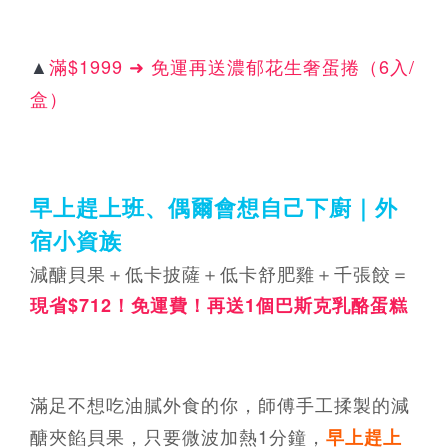
▲
滿$1999 ➜ 免運再送濃郁花生奢蛋捲（6入/
盒）
早上趕上班、偶爾會想自己下廚｜外
宿小資族
減醣貝果＋低卡披薩＋低卡舒肥雞＋千張餃＝
現省$712！免運費！再送1個巴斯克乳酪蛋糕
滿足不想吃油膩外食的你，師傅手工揉製的減
醣夾餡貝果，只要微波加熱1分鐘，
早上趕上