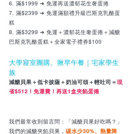
6. 滿$1999 ➜ 免運再送濃郁花生奢蛋捲
7. 滿$2399 ➜ 免運滿額禮升級巴斯克乳酪蛋
糕
8. 滿$3299 ➜ 免運＋濃郁花生奢蛋捲＋減醣
巴斯克乳酪蛋糕＋全家電子禮券$100
大學寢室團購、揪早午餐｜宅家學生
族
減醣貝果＋低卡披薩＋奶油可頌＋輕吐司＝
現
省$512！免運費！再送1盒夾餡蛋捲
我們最常收到留言問：「減醣貝果好吃嗎？」
我們的減醣夾餡貝果，
碳水少30%、熱量降