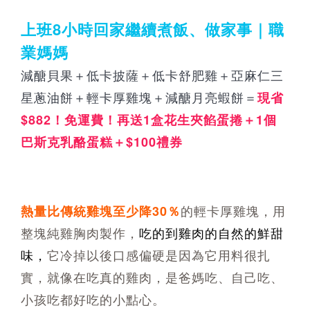
上班8小時回家繼續煮飯、做家事｜職
業媽媽
減醣貝果＋低卡披薩＋低卡舒肥雞＋亞麻仁三
星蔥油餅＋輕卡厚雞塊＋減醣月亮蝦餅＝
現省
$882！免運費！再送1盒花生夾餡蛋捲＋1個
巴斯克乳酪蛋糕＋$100禮券
的輕卡厚雞塊，用
熱量比傳統雞塊至少降30％
整塊純雞胸肉製作，
吃的到雞肉的自然的鮮甜
它冷掉以後口感偏硬是因為它用料很扎
味，
實，就像在吃真的雞肉，是爸媽吃、自己吃、
小孩吃都好吃的小點心。