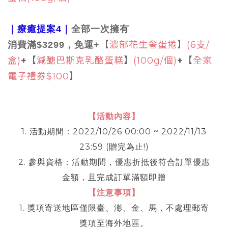
｜療癒提案4
｜
全部一次擁有
【
濃郁花生奢蛋捲
】
(6支/
消費滿$3299，
免運+
盒)
+
【
減醣巴斯克乳酪蛋糕
】
(100g/個)
+
【
全家
電子禮券$100
】
【活動內容】
1. 活動期間：2022/10/26 00:00 ~ 2022/11/13
23:59 (贈完為止!)
2. 參與資格：活動期間，優惠折抵後符合訂單優惠
金額，且完成訂單滿額即贈
【注意事項】
1. 獎項寄送地區僅限臺、澎、金、馬，不處理郵寄
獎項至海外地區。