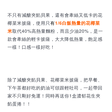
不只有減醣夾餡貝果，還有會牽絲又低卡的花
椰菜米披薩，使用只
有
1/6
白飯
熱量的花椰菜
取代40%高熱量麵粉，而且少油20%，是一
米
款會牽絲的輕卡披薩，大大降低熱量，飽足感
一樣！口感一樣好吃！
除了減醣夾餡貝果、花椰菜米披薩，把早餐、
下午茶都好吃的奶油可頌跟輕吐司，一起帶回
家不只剛好免運！同時再送你1盒濃郁花生夾
餡蛋捲！！