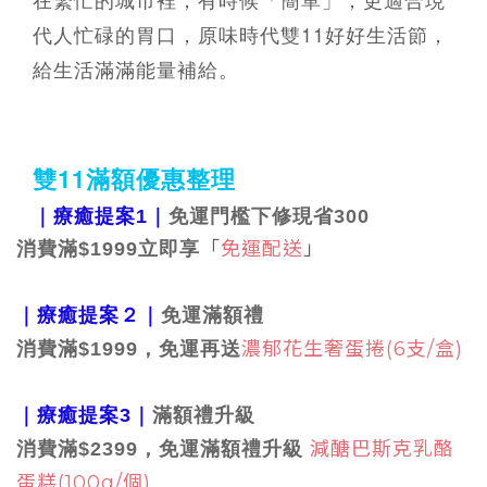
代人忙碌的胃口，原味時代雙11好好生活節，
給生活滿滿能量補給。
雙11滿額優惠
整理
｜療癒提案1
｜
免運門檻下修現省300
「
免運配送
」
消費滿$1999立即享
｜療癒提案２
｜
免運滿額禮
濃郁花生奢蛋捲(6支/盒)
消費滿$1999，
免運再送
｜療癒提案3
｜
滿額禮升級
減醣巴斯克乳酪
消費滿$2399，
免運滿額禮升級
蛋糕
(100g/個)