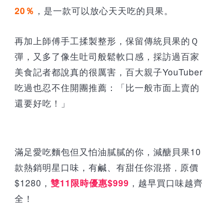
，
是一款可以放心天天吃的貝果。
20％
再加上師傅手工揉製整形，保留傳統貝果的Ｑ
彈，又多了像生吐司般鬆軟口感，採訪過百家
美食記者都說真的很厲害，百大親子YouTuber
吃過也忍不住開團推薦：「比一般市面上賣的
還要好吃！」
滿足愛吃麵包但又怕油膩膩的你，減醣貝果10
款熱銷明星口味，有鹹、有甜任你混搭
原價
，
$1280，
，越早買口味越齊
雙11限時優惠$999
全！