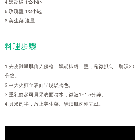
4.黑胡椒 1/2小匙
5.玫瑰鹽 1/2小匙
6.美生菜 適量
料理步驟
1.去皮雞里肌倒入優格、黑胡椒粉、鹽，稍微抓勻、醃漬20
分鐘。
2.中大火煎至表面呈現淡褐色。
3.重乳酪起司貝果表面噴水，微波1~1.5分鐘。
4.貝果剖半，放上美生菜、醃漬肌肉即完成。