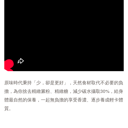
原味時代秉持「少，卻是更好」，天然食材取代不必要的負
擔，為你捨去精緻澱粉、精緻糖，減少碳水攝取30%，給身
體最自然的保養，一起無負擔的享受香濃、逐步養成輕卡體
質。