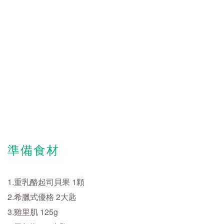
準備食材
1.重乳酪起司貝果 1顆
2.希臘式優格 2大匙
3.雞里肌 125g