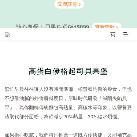
隨心享受｜貝果任選6組$899
隨心享受｜貝果任選6組$899
高蛋白優格起司貝果堡
繁忙早晨往往讓人沒有時間準備一頓營養均衡的餐食，但也
不想靠油膩的外食將就度日，原味時代研發「減醣夾餡貝
果」，為你翻轉傳統麵包高熱量、高碳水等印象，以營養豆
渣取代部分面粉，為你減少20%熱量、30%碳水煩惱。
如果擔心吃膩，我們特別推薦一道既方便快捷，又能補充高