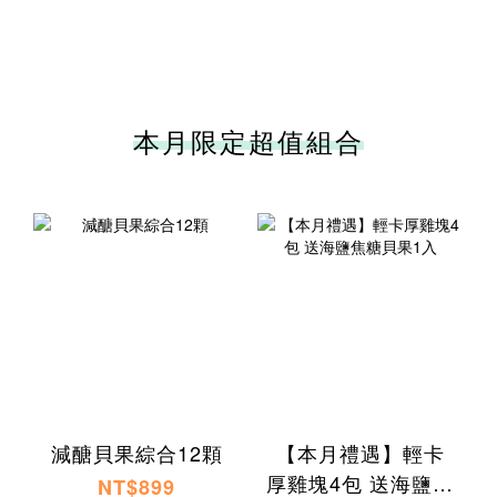
本月限定超值組合
減醣貝果綜合12顆
【本月禮遇】輕卡
厚雞塊4包 送海鹽焦
NT$899