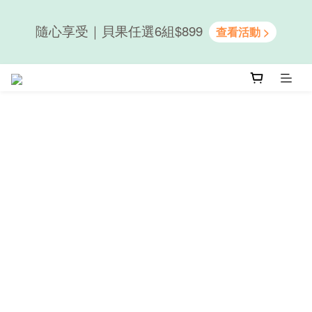
隨心享受｜貝果任選6組$899
隨心享受｜貝果任選6組$899
新會員送50元購物金｜LINE註冊再送優格吐司
隨心享受｜貝果任選6組$899