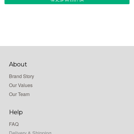
About
Brand Story
Our Values
Our Team
Help
FAQ
Delivery & Shipping