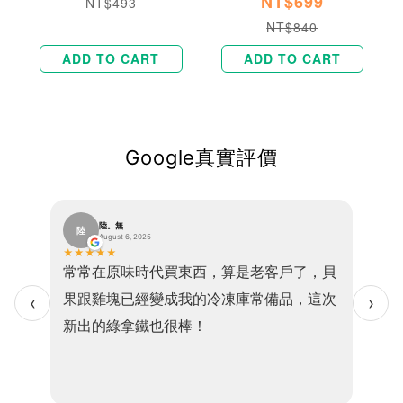
NT$699
NT$493
NT$840
ADD TO CART
ADD TO CART
Google真實評價
陸。無
陸
V
August 6, 2025
★
★
★
★
★
★
★
★
塩之花
常常在原味時代買東西，算是老客戶了，貝
非常
實
果跟雞塊已經變成我的冷凍庫常備品，這次
感鬆
‹
›
新出的綠拿鐵也很棒！
完後
鈣芝
咸宜