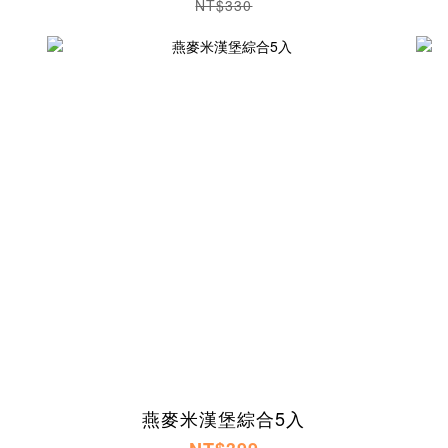
NT$330
燕麥米漢堡綜合5入