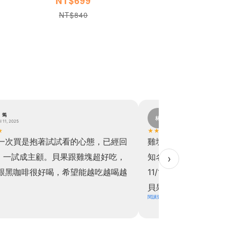
NT$699
NT$840
。筠
林。
林
il 11, 2025
November 19, 2024
★
★
★
★
★
★
一次買是抱著試試看的心態，已經回
雞塊真的超級超級超
，一試成主顧。貝果跟雞塊超好吃，
知名速食好吃！！於是乎
›
跟黑咖啡很好喝，希望能越吃越喝越
11/11直接下單買六
貝果也是，關於飲食控
閱讀更多
上天派來讓我解饞的
擔！！實在是太開心