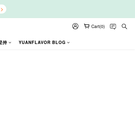
Cart(0)
堅持
YUANFLAVOR BLOG