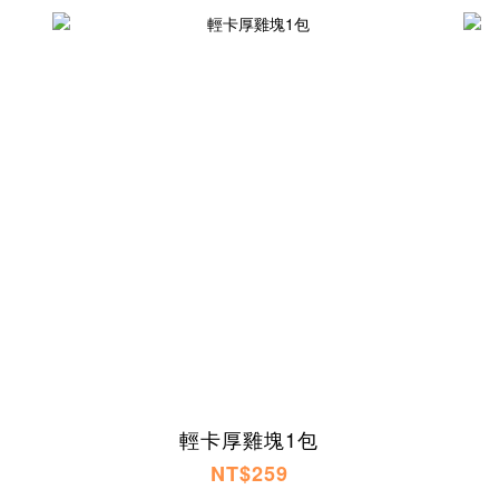
輕卡厚雞塊1包
NT$259