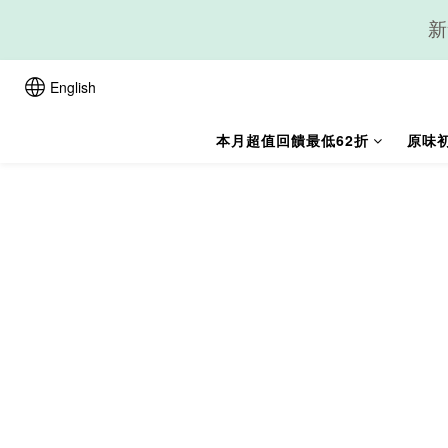
新
English
本月超值回饋最低62折
原味