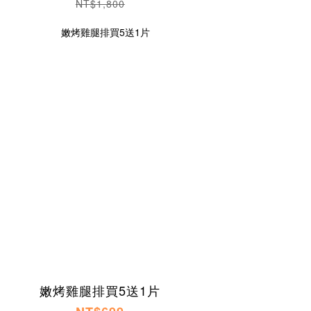
NT$1,800
嫩烤雞腿排買5送1片