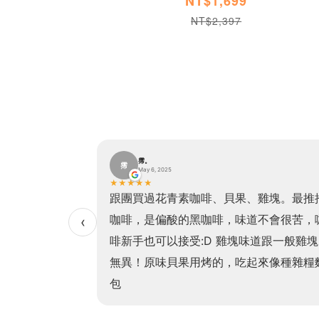
NT$1,699
NT$2,397
霈。
霈
May 6, 2025
★
★
★
★
★
貝果加熱方便、口
跟團買過花青素咖啡、貝果、雞塊。最推
非常有飽足感且吃
咖啡，是偏酸的黑咖啡，味道不會很苦，
‹
！（我最愛的是高
啡新手也可以接受:D 雞塊味道跟一般雞塊
常非常濃郁，老少
無異！原味貝果用烤的，吃起來像種雜糧
！
包