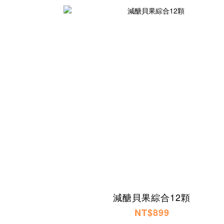
減醣貝果綜合12顆
NT$899