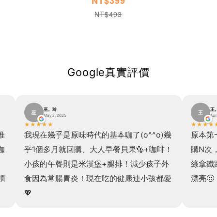
NT$399
NT$493
Google真實評價
巫。玲
王
巫
王
May 2, 2025
Apr
★
★
★
★
★
★
★
★
★
推
我現在幾乎是原味時代的基本咖了(o^^o)幾
原本第
咖
乎1個多月就回購、大人早餐貝果🥯+咖啡！
購N次
小孩的午餐則是米漢堡+腿排！減少孩子外
綠拿鐵
麵
食因為常腸胃炎！現在吃的健康連小孩都愛
漂亮🙂
💖