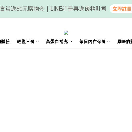
會員送50元購物金｜LINE註冊再送優格吐司
隨心享受｜貝果任選6組$899
隨心享受｜貝果任選6組$899
初體驗
輕盈三餐
高蛋白補充
每日內在保養
原味的