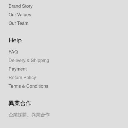
Brand Story
Our Values
Our Team
Help
FAQ
Delivery & Shipping
Payment
Return Policy
Terms & Conditions
異業合作
企業採購、異業合作