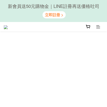
新會員送50元購物金｜LINE註冊再送優格吐司
隨心享受｜貝果任選6組$899
隨心享受｜貝果任選6組$899