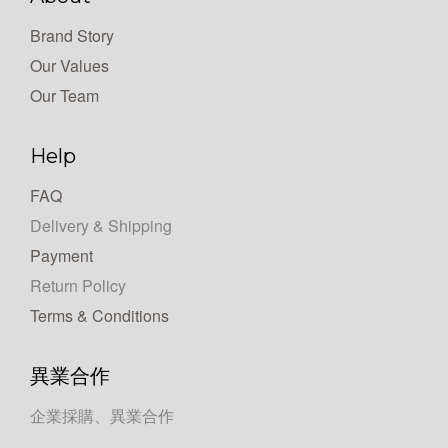
Brand Story
Our Values
Our Team
Help
FAQ
Delivery & Shipping
Payment
Return Policy
Terms & Conditions
異業合作
企業採購、異業合作