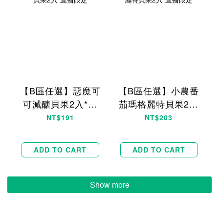
【B區任選】惡魔可
【B區任選】小農番
可減醣貝果2入*直
茄瑪格麗特貝果2入
播限定
*直播限定
NT$191
NT$203
ADD TO CART
ADD TO CART
Show more