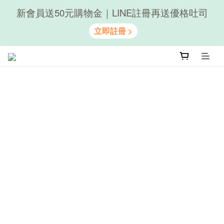
新會員送50元購物金｜LINE註冊再送優格吐司
隨心享受｜貝果任選6組$899
隨心享受｜貝果任選6組$899