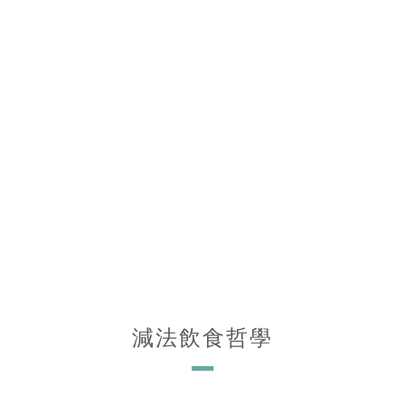
減法飲食哲學
－