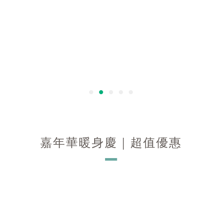
嘉年華暖身慶｜超值優惠
－