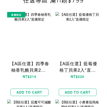
任選專區 滿11顆$799
直播限定
【A區任選】四季春
【A區任選】藍莓優
柚香乳酪貝果2入*
格丁貝果2入*直播
直播限定
限定
NT$214
NT$220
ADD TO CART
ADD TO CART