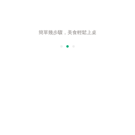
｜料理食譜｜
簡單幾步驟，美食輕鬆上桌