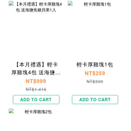
【本月禮遇】輕卡
輕卡厚雞塊1包
厚雞塊4包 送海鹽焦
NT$259
糖貝果1入
NT$999
NT$330
NT$1,416
ADD TO CART
ADD TO CART