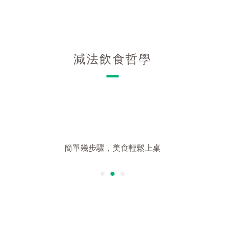
減法飲食哲學
－
｜料理食譜｜
簡單幾步驟，美食輕鬆上桌