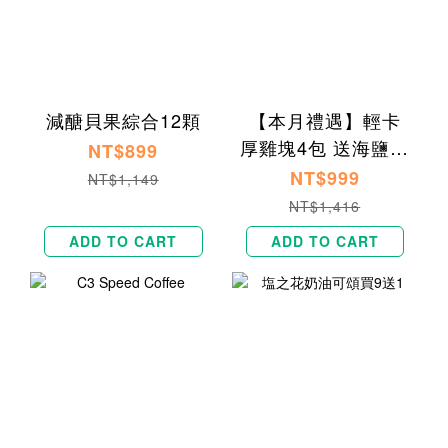
減醣貝果綜合12顆
【本月禮遇】輕卡
厚雞塊4包 送海鹽焦
NT$899
糖貝果1入
NT$999
NT$1,149
NT$1,416
ADD TO CART
ADD TO CART