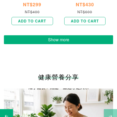
NT$299
NT$430
NT$400
NT$600
ADD TO CART
ADD TO CART
Show more
健康營養分享