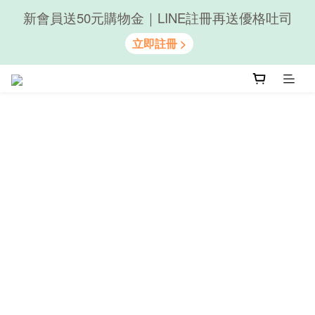
新會員送50元購物金｜LINE註冊再送優格吐司
隨心享受｜貝果任選6組$899
隨心享受｜貝果任選6組$899