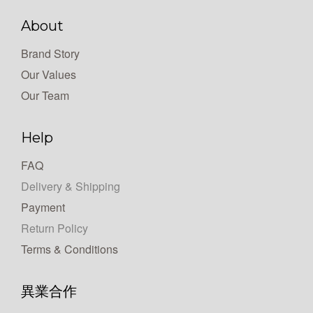
About
Brand Story
Our Values
Our Team
Help
FAQ
Delivery & Shipping
Payment
Return Policy
Terms & Conditions
異業合作