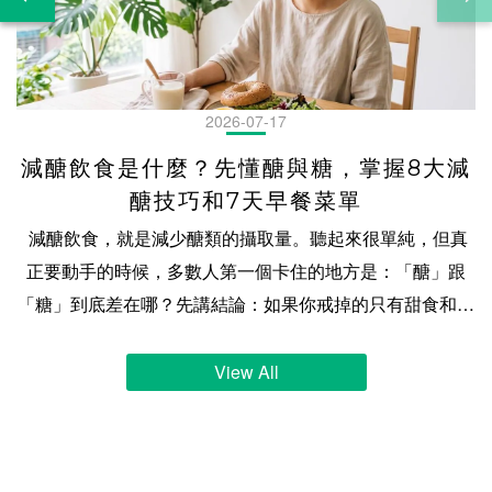
2026-07-17
減醣飲食是什麼？先懂醣與糖，掌握8大減
醣技巧和7天早餐菜單
減醣飲食，就是減少醣類的攝取量。聽起來很單純，但真正要動手的時候，多數人第一個卡住的地方是：「醣」跟「糖」到底差在哪？先講結論：如果你戒掉的只有甜食和手搖飲，那叫減糖，不叫減醣。飯、麵、麵包這些一點都不甜的東西，才是大宗。這篇會先把這兩個字分乾淨，再談 8 個可以馬上用的減醣技巧，最後給你一份 7 天早餐菜單。 目錄減醣飲食是什麼？先分清楚「醣」和「糖」減醣飲食與低碳飲食的差別？減醣的好處是什麼？減醣要怎麼做？8 大技巧一次掌握減醣食物有哪些？減醣主食替換對照減醣早餐一週菜單怎麼配減醣新手最常誤會的三件事關於減醣，大家最常問的 9 件事減醣飲食｜加入社群，發現更多減醣的技巧 減醣飲食是什麼？先分清楚「醣」和「糖」「醣」是所有碳水化合物的總稱，「糖」只是其中的一小類。兩個字差一筆，範圍差很多：減糖只動到那一小類，減醣要連飯麵一起算進來。 減醣飲食的基本概念先說一件可能有點意外的事：「減醣飲食」不是政府認定的正式名詞。 翻遍衛福部國民健康署的《每日飲食指南》，你會找到「全穀雜糧類」，也會找到「添加糖」，但找不到「減醣飲食」這四個字的定義，更沒有規定要減到多少才算數。所以你在網路上看到的減醣說法，從溫和到嚴格都有，彼此還常常對不起來。這不是誰在亂講，是這個詞本來就沒有一把公定的尺。 政府給的是另一種東西：一個均衡飲食的參考範圍。 三大營養素佔一天總熱量的建議比例 蛋白質 10% ~ 20%｜脂質 20% ~ 30%｜醣類（碳水化合物）50% ~ 60% 資料來源：衛生福利部國民健康署《每日飲食指南手冊》（107 年 10 月第二版） 這個範圍的適用對象是一般成人。如果你有特殊需求，這篇文章不能取代醫師或營養師給你的建議。 「糖」不是只有吃起來甜的那些官方對「糖」的判定不是看甜度，是看結構：食藥署在營養標示的規範裡把「糖」定義為單醣與雙醣的總和。你在營養標示上看到的「糖」那一欄，算的就是它們。 大部分的糖確實嚐得出甜味，所以一講到糖，多數人想到的是甜點、含糖飲料、蛋糕餅乾。這個直覺大致沒錯，但它有漏洞。 乳糖就是那個漏洞。 牛奶喝起來不像糖水，可是乳糖是雙醣，在標示上一樣要算進「糖」那一欄。甜度只是線索，不是判定的依據。還有一件事知道的人不多：營養標示上沒有「添加糖」這一欄。 標示的「糖」把天然就有的（牛奶裡的乳糖、水果裡的果糖）和製作時加進去的混在同一個數字裡。而國健署《國民飲食指標》建議「不宜超過總熱量 10%」的，指的是額外加進去的那些。 換句話說，光看標示上的「糖」，看不出添加糖有多少。 「醣」是所有碳水化合物的總稱「醣」的範圍比「糖」大得多。食藥署的定義很直接：碳水化合物，即醣類，指總碳水化合物。 換句話說，「醣」是一個大圈，「糖」只是圈裡的一小塊。這個圈裡還有澱粉。飯、麵、麵包、地瓜、馬鈴薯，這些吃起來一點都不甜的東西，全都是醣。連膳食纖維也在圈裡，只是纖維的熱量以每公克 2 大卡計，跟其他碳水的 4 大卡不同。 把大圈小圈的關係擺出來，「減糖」和「減醣」的差別就清楚了： 減的是什麼主要對付減糖圈裡那一小塊甜食、含糖飲料，特別是添加糖減醣整個圈連澱粉一起算進來，減的是總碳水化合物的量 所以「我沒吃甜食」和「我有減醣」是兩回事。甜食只是那一小塊，飯麵才是大宗。這也是為什麼有些人戒了手搖飲，一整天吃進去的醣量卻沒有降多少。三餐的飯麵完全沒動。 分清楚這兩個字之後，下一個問題自然就來了：那減醣跟低碳，又差在哪？ 減醣飲食與低碳飲食的差別？ 兩種都在減碳水，差別是你需要多精確。減醣通常先從含糖飲料和精緻澱粉下手，不設硬性的每日克數；低碳會給自己一個每天的碳水額度，總量要記帳。 減醣和低碳，差在哪裡？先說一件會讓人有點意外的事：這兩個詞，沒有一個是政府認定的正式名詞。 跟「減醣飲食」一樣，「低碳飲食」在台灣的政府官方文件裡也找不到定義，沒有規定碳水要壓到多少才算數。網路上流傳的各種克數標準，來源多半是國外的書籍、社群或研究，彼此並不一致。所以下面講的是大致的分野，不是公定標準。 減醣通常是「往下調」：先把含糖飲料、甜點、精緻澱粉的比重減下來，主食吃少一點或換掉一部分，多半不設一個硬性的每日克數。低碳通常是「設上限」：給自己一個每天的碳水額度，吃什麼可以彈性，但總量要記帳。所以低碳的人比較常在算克數，減醣的人比較常在做選擇。 真正的差別不在數字，在你需要多精確。減醣可以憑判斷做，低碳需要記錄。 兩種飲食方式比較，怎麼選？ 怎麼做需要記錄嗎難在哪減醣減少精緻糖與精緻澱粉，主食吃少或換掉一部分不一定沒有標準，全靠自己判斷低碳給自己一個每日碳水額度，總量要記帳要三餐都要算，外食最難 怎麼選？我們的建議是先問「你能維持多久」，不是「哪個比較快」。 飲食調整跟運動一樣，做三天的完美方案，效果不會比做三個月的普通方案好。多數人的日常有外食、有應酬、有趕時間的早上，一個需要每餐算克數的方案，在那些日子裡會第一個被放棄。 所以如果你是第一次調整，從減醣開始通常最實際：它容錯高，一餐沒做到不會歸零。等你對自己吃了什麼有感覺了，再決定要不要往更嚴格的方向走。 減醣的好處是什麼？減醣真正在調整的，是精緻糖和精緻澱粉在一天裡佔的比重。把它們的位置讓出來之後，蛋白質、蔬菜、好的油脂才有空間進來。 幫助減少精緻糖與精緻澱粉攝取，維持好狀態減醣最直接的作用，是把兩樣東西的份量壓下來：精緻糖和精緻澱粉。 精緻糖就是前面講的添加糖，國健署《國民飲食指標》建議它不宜超過總熱量的 10%。精緻澱粉則是加工程度高、纖維被去掉的那些主食，像白飯、白麵條、白吐司。 這兩樣東西的共同點是它們在一天裡佔餐盤的比例很大，但帶來的營養相對少。一份精緻澱粉和一份全穀，碳水的量可能差不多，但後者還帶著纖維和一些微量營養素。 所以減醣的第一步通常不是「吃更少」，而是「把餐盤的空間讓出來」：少了半碗白飯的空間，可以放一份蛋白質或一盤蔬菜。一天的食量是很接近的，這是一個餐盤空間的分配問題。 搭配蛋白質與膳食纖維，增加飽足感減醣的時候，主食少了，那個餐盤上的空缺，就要有東西補上，不然只是把一餐吃得比較少。 通常補的是兩樣：蛋白質與膳食纖維。 蛋白質的來源是蛋、豆製品、魚、肉類；膳食纖維主要來自非澱粉類的蔬菜、部分全穀，還有豆類。同樣的熱量下，這兩樣東西的體積通常比精緻澱粉大，讓餐盤上的營養比例更高了。 實際的配法很簡單：先看蛋白質夠不夠，再看蔬菜有沒有到一個手掌以上的量，最後才決定主食吃多少。 順序反過來的話，主食會先把位置佔走。 避免加工食品攝取，吃進額外負擔減醣的過程中，有一件事會自然發生：你會開始看成分。 因為要判斷一個東西能不能吃、吃多少，你得先知道它裡面有什麼。而一旦開始看，就會發現很多加工食品除了碳水之外，還帶了不少你沒打算吃的東西：各種糖的別名、油脂、調味。 這不是說加工食品都不能碰。是說當你的判斷依據從「它甜不甜」變成「它裡面有什麼」，選擇會自然往成分單純的方向移動。這個轉變本身，比減掉幾克碳水更有價值。 外食多，避免飲食失控台灣的外食比例高，這是減醣最現實的挑戰：你控制不了廚房料理食物的調理配比，加了多少糖、多少塩、多少調味料，都不知道，也無法掌握。 但外食不代表沒得選。減醣在外食情境下的價值，是它給了你一個簡單的判斷框架：這一餐的主食佔了多少？有沒有蛋白質？蔬菜在哪裡？ 有框架跟沒框架的差別，不在於你能不能吃得完美，而在於你知道自己在做什麼取捨。今天中午吃了一碗麵，晚上就把主食收一點。這是選擇，不是失控。 減醣要怎麼做？8 大技巧一次掌握減醣不必一次到位。從含糖飲料和精緻澱粉開始減，把蛋白質和蔬菜的份量補上，再學會看營養標示。這八個技巧可以一個一個加，不用同時做完。 技巧一：優先減少含糖飲料、甜點與精緻澱粉如果只能做一件事，做這件。 國健署《國民飲食指標》的建議是添加糖不宜超過總熱量的 10%，而含糖飲料和甜點是添加糖最集中的來源。它們的另一個特點是：熱量進來得很快，份量感卻很低。一杯飲料喝完，幾乎沒感覺，但那些碳水已經算進今天了。 精緻澱粉則是量的問題。一碗滷肉飯、一份鍋燒意麵、便當裡那格白飯，在台灣的餐桌上份量都不小，減一點下來，空間馬上出現。 實際做法是排順序，不是全砍：先動含糖飲料（全糖改半糖、半糖改無糖，最容易、感覺最小），再動下午茶那塊蛋糕，最後才處理三餐的主食。反過來做的人多半撐不久，因為主食是三餐的骨幹，一動就影響每一餐。 技巧二：每餐安排足夠的蛋白質主食減下來之後，蛋白質是第一個要補上的。 原因很實際：一餐裡如果只是把飯減半、其他都不動，那就只是吃比較少。蛋白質那一份的體積跟同熱量的精緻澱粉不一樣，占掉的餐盤的營養比例差很多。 來源不必複雜：蛋、豆腐、豆漿、魚、雞胸、里肌都算。判斷方式比記克數實用：看看這一餐裡，蛋白質那一份的大小有沒有到你的一個手掌。 趕時間的時候，能直接吃的蛋白質最有用，這也是為什麼備餐時值得先把蛋白質準備好。像我們的輕卡厚雞塊就是為了這個情境做的：氣炸鍋或烤箱直接加熱，不用處理生肉，早餐和加班的晚餐都能用。 技巧三：主食優先選擇原型或少加工的食物同樣是主食，加工程度不一樣，帶進來的東西也不一樣。 白米和糙米的碳水都不低，但糙米保留了外層的麩皮和胚芽，纖維和微量營養素比白米多。白吐司和全麥麵包的關係也類似。 這裡要小心一個常見的誤解：換成原型或少加工的主食，不代表碳水變少了。糙米飯的碳水不會比白米飯少多少。換的是「同樣的碳水，帶進來的東西比較多」。要減碳水的量，還是得看份量。 技巧四：增加非澱粉類蔬菜並補充足夠水分蔬菜要分兩種看，這件事很多人沒注意到。 非澱粉類蔬菜（葉菜、花椰菜、菇類、瓜類、番茄）碳水低、體積大，是減醣時最好用的填充。澱粉類蔬菜（地瓜、玉米、南瓜、芋頭、馬鈴薯）碳水不低，在飲食分類裡它們其實跟飯麵是同一類。 所以「多吃蔬菜」在減醣飲食中，要講精確一點：多吃的是非澱粉類的那些。地瓜吃多了，等於主食吃多了。 水分則是另一件容易被忽略的事。飲食結構改變的時候，身體的水分和電解質也會跟著調整。這跟減醣本身沒有直接關係，但它會讓你以為不適合「減醣」。 技巧五：蔬菜與蛋白質先吃，含醣主食最後吃這是一個不用改變吃什麼、只改變順序的技巧。 先吃蔬菜和蛋白質、最後才吃主食，好處很直接：當你吃到主食的時候，已經吃了不少東西了，主食的份量自然會收斂。而如果第一口就是飯，很容易在還沒吃到菜之前就吃掉大半碗。 這個技巧最大的價值在外食。你沒辦法要求店家改料理配方，但你可以決定筷子先夾哪一盤。 ⚠️ 這是一個關於份量控制的技巧，它有用的原因單純是「順序影響你最後吃了多少」。 技巧六：學會看懂「營養標示」這是八個技巧裡最值得花時間的一個，因為它是唯一能讓你自己判斷的工具。 包裝食品的營養標示上，跟減醣直接相關的是這幾欄： 欄位它算的是什麼減醣時怎麼看碳水化合物總碳水化合物（即醣類）這才是減醣要看的那一欄糖單醣與雙醣的總和只是碳水裡的一小部分膳食纖維纖維（也算在碳水裡）熱量以每公克 2 大卡計 三個實務重點： 一、每 100 公克 vs 每份，要先看清楚。 標示通常兩種都給，但「每份」的份量是廠商定義的。同樣一包餅乾，有的算一份，有的算三份。比較不同商品時，用「每 100 公克」才是同一把尺。二、「糖」那一欄不等於添加糖。 前面講過，標示上沒有添加糖這一欄，天然的和加進去的混在同一個數字裡。三、成分表按含量排序。 排在越前面的含量越多。如果糖的各種別名（葡萄糖漿、麥芽糊精、蔗糖、果糖）出現在前幾位，那個數字大概不會好看。 技巧七：水果不用戒，掌握種類、份量與食用方式水果有糖，但水果不是甜點。 種類：不同水果的碳水密度差很多。芭樂、番茄、莓果類相對低；香蕉、荔枝、龍眼、芒果相對高。這不是「不能吃」的名單，是「同樣一份，量要不一樣」的提醒。份量：國健署《每日飲食指南手冊》有水果類的每日建議份數與一份的大小，這是比憑感覺可靠的依據。食用方式：這一項的影響可能比前兩項都大。整顆吃 > 打成果汁。 打成汁之後纖維被破壞、體積變小，很容易一次喝下三顆的量，而你不會一次吃三顆。 技巧八：準備成分單純、方便取得的備用點心減醣最常失敗的時刻，不是在餐桌上，是在餓了但手邊沒東西的那個當下。 那個當下人不會做最好的選擇，只會做最快的選擇。所以與其考驗意志力，不如先把選擇準備好：家裡、辦公室抽屜、包包裡，放一個成分單純、不用處理就能吃的東西。 判斷標準有兩個：成分表短（看得懂裡面是什麼）、不用準備（撕開就能吃，或幾分鐘能加熱好）。超商就買得到的無糖豆漿、茶葉蛋、小包裝無調味堅果都符合；反過來說，餅乾、麵包櫃裡的甜麵包、含糖優酪乳雖然也很快，但它們解決的是嘴饞不是餓。 我們的減醣貝果也是為了這個痛點而設計的：不用退冰，微波加熱1分鐘就能吃，成分表透明，用料天然，你也看得懂，也安心。至於它在早餐怎麼搭？繼續看下去，等下就為你介紹。 減醣食物有哪些？減醣主食替換對照主食不必戒，是換成更好的選擇就可以！白飯可以換成花椰菜米或混入全穀，麵條有蒟蒻麵和豆製麵，麵包則要看配方裡的碳水總量。每一種的口感與代價都不一樣。 白飯可以換成哪些選擇？用花椰菜米減醣？白飯的替換有三條路，代價各不相同。 一、換成全穀（糙米、五穀米、藜麥混飯）。碳水沒有變少多少，換的是纖維和口感。優點是最容易接受，缺點是它解決的不是「量」的問題。二、混一半（白飯和花椰菜米各半，或飯和豆類各半）。這是實務上最常見的做法，因為它保留了「在吃飯」的感覺，量卻真的降下來了。三、整碗換成花椰菜米。 碳水降最多，但口感差最遠。它是花椰菜，不是飯。多數人的問題不是不知道這招，是撐不過第三天。 麵條的替換選項？麵條的替換選項比白飯多，因為麵的形狀比較好模仿。常見的有這四種：蒟蒻麵：碳水極低，但口感偏彈、幾乎沒有麵味。它是蒟蒻，不是麵。蛋白麵：用高蛋白粉或大豆蛋白取代部分麵粉，碳水比一般麵條低、蛋白質高。這一類在台灣越來越好買，超市和網購都有。全麥麵：跟糙米飯一樣，換的是纖維不是量。 選的時候要先決定你在意什麼：要碳水降最多，蒟蒻麵；要口感最接近一般麵條，全麥麵；要同時把蛋白質那一格一起補上，就選蛋白麵。 麵包可以換成哪些選擇？麵包這一類最需要小心，因為「看起來很營養」和「碳水真的比較低」是兩件事。 全麥麵包、雜糧麵包、歐式麵包，這些名字給人的印象是負擔較輕，但它們的碳水未必比白吐司低多少。麵包的碳水來自麵粉，而換麵粉的種類不等於換掉碳水。真正會影響總碳水的是配方（用了什麼粉、加了多少糖）和份量（一個多大）。 所以判斷麵包只有一個可靠方法：看營養標示的碳水化合物那一欄，用每 100 公克比。 名字、顏色、賣相都不能當依據。 而這時，喜歡吃麵包，但因為要減醣，那減醣貝果就是最好的選項之一！但一樣要看標示，因為市面上減醣貝果品牌眾多，不能因為名字裡有「減醣」就跳過這一步，如何選出真的減醣、用料天然，又能吃得飽，最重要是美味優先，若要研究試吃又是一門辛苦的功課。但原味時代的減醣貝果，直接符合條件，就是不用再額外做功課的推薦選項！ 減醣早餐一週菜單怎麼配早餐要減醣，難的不是知識是時間。固定幾個能重複的組合，一份蛋白質加一份蔬菜加一份控制過碳水的主食，配好一次就能用一週。 減醣早餐，首選「減醣貝果」想吃得滿足，又希望少一點負擔？減醣貝果以保留麵包Q彈嚼勁，再透過加入大豆纖維(豆渣)來取代部分麵粉，來調整降低醣類含量，每顆都減少碳水 30%、減少熱量 20%。讓你在享受 10 多種人氣口味與Q彈鬆軟口感的同時，也能更輕鬆安排每天的飲食。無論搭配雞胸肉、蛋、酪梨或生菜沙拉，都能快速完成一份營養均衡的早餐，兼顧美味、飽足感與便利，為一天注入滿滿活力。 減醣早餐，一週菜單推薦原則只有一個：每天都是「一份主食＋一份蛋白質＋一份蔬菜」。 主食這一格我們就用減醣貝果，因為在你生活中，不用花力氣、不用再研究做功課的最佳選項之一：冰箱拿出來，不用退冰 直接加熱就能吃。而口味換著吃，就能開心吃一週的關鍵。 減醣貝果口味蛋白質蔬菜週一原味麥香減醣貝果水煮蛋 2 顆小番茄一把週二奶油香蒜減醣貝果無糖豆漿 1 杯生菜沙拉（油醋）週三小農番茄瑪格麗特減醣貝果雞胸肉片夾進貝果的生菜週四重乳酪起司減醣貝果水煮蛋 2 顆燙青菜週五墨西哥辣椒減醣貝果荷包蛋 2 顆涼拌小黃瓜週六紫心地瓜減醣貝果無糖希臘優格酪梨或生菜週日惡魔可可減醣貝果蛋 2 顆＋嫩豆腐炒蔬菜一盤 怎麼換口味： 鹹的那幾天（奶油香蒜、小農番茄瑪格麗特、墨西哥辣椒、重乳酪起司）適合切開夾蛋和生菜，當三明治吃；甜的那幾天（惡魔可可、紫心地瓜、蜜香蘋果紅茶、藍莓優格丁）直接吃就好，蛋白質配旁邊的豆漿或優格。週五排墨西哥辣椒更爽快。一週吃到第五天最容易懈怠，重口味的那顆放在這裡。 三個實務提醒： 紫心地瓜那天要注意：貝果本身就是主食，不要再另外配地瓜或玉米。蔬菜是最容易被跳過的一格，也是最該守住的。前一晚先洗好切好，隔天成功率差很多。這是起點不是規定。 七顆全換成你愛的那一種也可以，只是第四天你大概會想換。 配了一週之後，接下來談幾個新手最常踩的坑。 減醣新手最常誤會的三件事三個最常見的誤會：以為減醣就是不吃澱粉、只看營養標示的「糖」不看總碳水、以及覺得減醣一定很麻煩。前兩個是定義沒搞清楚，第三個是方法問題。 把「不吃澱粉」當成減醣這是最常見的一個，而且它會讓人吃得比原本更糟。 減醣減的是總醣量，澱粉只是其中的一部分。所以「戒掉澱粉」不等於「減醣成功」。如果戒了飯，卻改喝含糖飲料、多吃水果、多喝奶茶，總醣量可能一點都沒降。 反過來也一樣：主食完全不吃，並不會讓效果加倍。 主食是一天裡最好控制、也最容易計算的一格。把它整個砍掉之後，剩下的那些（醬料、飲料、水果、加工食品裡的糖）反而更難掌握。 「不吃澱粉」聽起來像是更努力的版本，實際上是把一個好控制的變數換成一堆不好控制的變數。 只看「糖」不看「總碳水」這個誤會的成因很好理解：營養標示上有一欄明明白白寫著「糖」，看它最直覺。 但前面講過，那一欄只算單醣與雙醣，澱粉不在裡面。所以一個「糖 0 公克」的商品，碳水化合物那一欄可能是 40 公克。它不甜，但它是醣。 減醣要看的是碳水化合物那一欄，不是糖那一欄。 這句話值得記起來，因為市面上「無糖」「零糖」的訴求很多，而它們講的都是那一小塊。 減醣菜單太麻煩，不容易維持？這個不是誤會，是真的。而且它是減醣最大的失敗原因。不是不知道怎麼做，是做不下去。 麻煩來自三個地方：要想（今天吃什麼）、要備（買、洗、切、煮）、要算（這個能不能吃、吃多少）。 三個裡面，「要想」最容易解決：固定幾個組合，重複用。 前面那份一週菜單的重點不是那七天有多豐富，而是它的結構只有一種：一份主食、一份蛋白質、一份蔬菜。結構固定之後，決策成本就掉下來了。 「要備」的解法是先把最卡的那一格準備好。多數人卡在蛋白質和主食（要煮），蔬菜反而好處理。這也是我們做貝果和雞塊的原因：把最卡的那兩格變成不用準備。 「要算」則會隨著時間自己變簡單。前兩週最累，因為每樣東西都要查；查過的東西不用查第二次。 把誤會清掉之後，剩下的是大家最常問的那些具體問題。 關於減醣，大家最常問的 9 件事減醣外食怎麼吃？先決定主食那一格，其他跟著調整。 外食沒辦法改配方，但幾乎每一餐都給你選主食的權力：飯可以要半碗，麵可以少一點，便當的飯可以不吃完。主食這一格通常是一餐裡最大、也最好調整的那一塊，先處理它。 剩下的藏在看不見的地方：勾芡、醬料、糖醋、照燒、蜜汁，這些難免都有含糖。同一道菜，清炒和糖醋差很多。 實務上最好用的三家：自助餐（自己夾，蔬菜和蛋白質都好挑，是外食減醣的最強選項）、便當店（跟老闆說「飯少一點」就好，多數店家都願意）、火鍋（湯底選昆布或清湯，避開餃類與火鍋料）。 最難的是羹湯、燴飯、炒麵、鍋燒意麵這類「主食和醬料綁在一起」的品項。勾芡本身就是澱粉，你沒辦法把它挑掉。滷肉飯和牛肉麵也是硬仗：主食就是那一碗，減了就沒了。 上班趕時間，減醣怎麼吃？趕時間的時候人不會做最好的選擇，只會做最快的選擇。 所以這題的答案不在「怎麼選」，在「前一天做了什麼」。 三個實際做法：前一晚把蔬菜洗切好（早上的成敗多半在這格）、手邊常備能直接吃的蛋白質（水煮蛋、無糖豆漿、能快速加熱的肉品）、主食選能放的。 我們的減醣貝果和輕卡厚雞塊就是為了這個情境做的：不用退冰，幾分鐘能加熱好，這份如果沒準備，其他兩份再好也撐不住。 適合減醣的族群？這篇談的是一般成人的日常飲食調整。 如果你平常外食比例高、精緻糖和精緻澱粉吃得不少、想把飲食結構調整得均衡一點，那減醣是一個容錯高、好上手的起點。它不需要記帳，一餐沒做到也不會歸零。 如果你已經在做低碳、而且做得下去，那不必往回退。方法沒有高下，能維持的才有意義。 不適合減醣的族群？有特殊需求的族群，飲食調整請先問過醫師或營養師。 減醣容易吃不飽怎麼辦？先檢查是不是只做了「減」，沒做「補」。 最常見的狀況是：飯減半了，其他都沒動。那一餐的總量少了，份量感當然就少了。 補的順序是蛋白質優先，蔬菜其次。 蛋白質那一份的大小到你的一個手掌，蔬菜到一個手掌以上，這兩格先放滿，主食那格自然就少了。 還有兩個常被忽略的：吃太快（份量感需要時間，狼吞虎嚥時大腦來不及跟上）和水喝太少（口渴常被誤認成餓）。 如果補了、也慢慢吃了，還是餓，那可能是減太快了。減醣不是比賽，從減四分之一碗飯開始，比一次砍半更容易走得久。 減醣食物不好吃？這題要老實回答：有些真的不好吃。 花椰菜米不是飯，蒟蒻麵不是麵，這是物理現實，換個講法也不會變。 而原味時代的研發原則是美味優先：一個東西如果看起來減醣減很多，但沒人想吃第二次的話，那就沒有解決問題。所以我們做減醣貝果的時候，除了重視原料天然、減少吃進去的負擔外，也努力研發 10 多種人氣口味，致力於讓貝果美味好吃。像是甜系的藍莓優格丁和鹹系的小農番茄瑪格麗特，都是客人吃了喜歡，不斷回購的選擇！ 白飯不甜，為什麼是含醣食物？因為「甜」不是判定的依據，結構才是。 白飯的主要成分是澱粉，而澱粉是碳水化合物的一種，也就是醣。它在標示上不會出現在「糖」那一欄（那欄只算單醣與雙醣），但它結結實實算在「碳水化合物」那一欄裡。 換句話說：白飯不甜，跟白飯含醣，這兩件事完全不衝突。 甜度是舌頭的感覺，含不含醣是結構的問題。 這也是為什麼「我沒吃甜的」不能當成「我沒吃醣」的理由。 地瓜、玉米、南瓜算不算澱粉？算。而且在飲食分類裡，它們跟白飯是同一類。 國健署《每日飲食指南手冊》把它們歸在「全穀雜糧類」，也就是主食那一格，不是蔬菜那一格。所以一頓飯裡如果有飯又有地瓜，那是兩份主食，不是一份主食加一份蔬菜。 這件事常常被誤會，因為它們長得像蔬菜、也常出現在菜的位置。芋頭、馬鈴薯、蓮藕、豌豆仁也是同樣的情況。 它們不是不能吃。比起白飯，它們多半帶著更多纖維。要調整的是份量的認知：它出現的時候，主食那一格要跟著減。 減醣飲食，要一直持續嗎？這是個人選擇，不是指引，所以沒有標準答案。 「減醣飲食」沒有規定的期程，也沒有「做滿幾週就完成」這回事。它比較像一組飲食習慣的調整方向，而不是一個有終點的過程。 我們的看法是：與其問「要做多久」，不如問「哪些部分你願意一直做」。 實務上，多數人最後留下來的不是最嚴格的那些做法，而是最不費力的那幾個：像是主食換成減醣貝果、蔬菜多一點、飲料改無糖。這幾件事不需要意志力，久了就是習慣。至於花椰菜米那種需要天天忍耐的，通常留不下來，那也沒關係。 能一直做的，才會有意義；做不下去的，做多久都會回去。 減醣飲食｜加入社群，發現更多減醣的技巧減醣這件事，一個人做最難的不是知識，是沒有人可以問。 我們有一個減醣社群，裡面有人在分享今天的早餐怎麼配、哪家外食可以吃、哪個做法撐不過三天。這些東西不會出現在任何一篇文章裡，因為它們太細、太日常，但那正是真的在做的人需要的。 歡迎加入，一起把這件事變得簡單一點。 >> 立即加入社群，把減醣變成你的美好生活！ 除此之外，還有減醣必備的「減醣貝果」，這裡有「新客」的優惠，[ 點擊這裡立即看 ]！ 讓減醣生活輕鬆實現！ 更多資訊在這裡： ‣ 來逛逛｜原味時代貝果 ‣ 加入｜原味時代 LINE 官方帳號 ‣ 加入｜原味時代 LINE VIP寵粉社群
View All