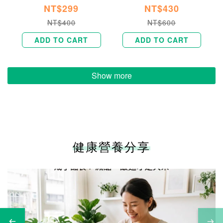
NT$299
NT$430
NT$400
NT$600
ADD TO CART
ADD TO CART
Show more
健康營養分享