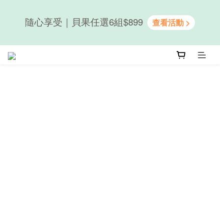
隨心享受｜貝果任選6組$899
隨心享受｜貝果任選6組$899
新會員送50元購物金｜LINE註冊再送優格吐司
隨心享受｜貝果任選6組$899