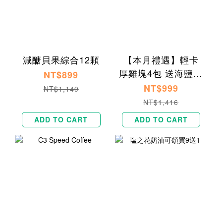
減醣貝果綜合12顆
【本月禮遇】輕卡
厚雞塊4包 送海鹽焦
NT$899
糖貝果1入
NT$999
NT$1,149
NT$1,416
ADD TO CART
ADD TO CART