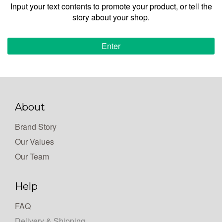
Input your text contents to promote your product, or tell the
story about your shop.
Enter
About
Brand Story
Our Values
Our Team
Help
FAQ
Delivery & Shipping