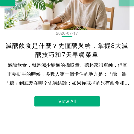
2026-07-17
減醣飲食是什麼？先懂醣與糖，掌握8大減
醣技巧和7天早餐菜單
減醣飲食，就是減少醣類的攝取量。聽起來很單純，但真正要動手的時候，多數人第一個卡住的地方是：「醣」跟「糖」到底差在哪？先講結論：如果你戒掉的只有甜食和手搖飲，那叫減糖，不叫減醣。飯、麵、麵包這些一點都不甜的東西，才是大宗。這篇會先把這兩個字分乾淨，再談 8 個可以馬上用的減醣技巧，最後給你一份 7 天早餐菜單。 目錄減醣飲食是什麼？先分清楚「醣」和「糖」減醣飲食與低碳飲食的差別？減醣的好處是什麼？減醣要怎麼做？8 大技巧一次掌握減醣食物有哪些？減醣主食替換對照減醣早餐一週菜單怎麼配減醣新手最常誤會的三件事關於減醣，大家最常問的 9 件事減醣飲食｜加入社群，發現更多減醣的技巧 減醣飲食是什麼？先分清楚「醣」和「糖」「醣」是所有碳水化合物的總稱，「糖」只是其中的一小類。兩個字差一筆，範圍差很多：減糖只動到那一小類，減醣要連飯麵一起算進來。 減醣飲食的基本概念先說一件可能有點意外的事：「減醣飲食」不是政府認定的正式名詞。 翻遍衛福部國民健康署的《每日飲食指南》，你會找到「全穀雜糧類」，也會找到「添加糖」，但找不到「減醣飲食」這四個字的定義，更沒有規定要減到多少才算數。所以你在網路上看到的減醣說法，從溫和到嚴格都有，彼此還常常對不起來。這不是誰在亂講，是這個詞本來就沒有一把公定的尺。 政府給的是另一種東西：一個均衡飲食的參考範圍。 三大營養素佔一天總熱量的建議比例 蛋白質 10% ~ 20%｜脂質 20% ~ 30%｜醣類（碳水化合物）50% ~ 60% 資料來源：衛生福利部國民健康署《每日飲食指南手冊》（107 年 10 月第二版） 這個範圍的適用對象是一般成人。如果你有特殊需求，這篇文章不能取代醫師或營養師給你的建議。 「糖」不是只有吃起來甜的那些官方對「糖」的判定不是看甜度，是看結構：食藥署在營養標示的規範裡把「糖」定義為單醣與雙醣的總和。你在營養標示上看到的「糖」那一欄，算的就是它們。 大部分的糖確實嚐得出甜味，所以一講到糖，多數人想到的是甜點、含糖飲料、蛋糕餅乾。這個直覺大致沒錯，但它有漏洞。 乳糖就是那個漏洞。 牛奶喝起來不像糖水，可是乳糖是雙醣，在標示上一樣要算進「糖」那一欄。甜度只是線索，不是判定的依據。還有一件事知道的人不多：營養標示上沒有「添加糖」這一欄。 標示的「糖」把天然就有的（牛奶裡的乳糖、水果裡的果糖）和製作時加進去的混在同一個數字裡。而國健署《國民飲食指標》建議「不宜超過總熱量 10%」的，指的是額外加進去的那些。 換句話說，光看標示上的「糖」，看不出添加糖有多少。 「醣」是所有碳水化合物的總稱「醣」的範圍比「糖」大得多。食藥署的定義很直接：碳水化合物，即醣類，指總碳水化合物。 換句話說，「醣」是一個大圈，「糖」只是圈裡的一小塊。這個圈裡還有澱粉。飯、麵、麵包、地瓜、馬鈴薯，這些吃起來一點都不甜的東西，全都是醣。連膳食纖維也在圈裡，只是纖維的熱量以每公克 2 大卡計，跟其他碳水的 4 大卡不同。 把大圈小圈的關係擺出來，「減糖」和「減醣」的差別就清楚了： 減的是什麼主要對付減糖圈裡那一小塊甜食、含糖飲料，特別是添加糖減醣整個圈連澱粉一起算進來，減的是總碳水化合物的量 所以「我沒吃甜食」和「我有減醣」是兩回事。甜食只是那一小塊，飯麵才是大宗。這也是為什麼有些人戒了手搖飲，一整天吃進去的醣量卻沒有降多少。三餐的飯麵完全沒動。 分清楚這兩個字之後，下一個問題自然就來了：那減醣跟低碳，又差在哪？ 減醣飲食與低碳飲食的差別？ 兩種都在減碳水，差別是你需要多精確。減醣通常先從含糖飲料和精緻澱粉下手，不設硬性的每日克數；低碳會給自己一個每天的碳水額度，總量要記帳。 減醣和低碳，差在哪裡？先說一件會讓人有點意外的事：這兩個詞，沒有一個是政府認定的正式名詞。 跟「減醣飲食」一樣，「低碳飲食」在台灣的政府官方文件裡也找不到定義，沒有規定碳水要壓到多少才算數。網路上流傳的各種克數標準，來源多半是國外的書籍、社群或研究，彼此並不一致。所以下面講的是大致的分野，不是公定標準。 減醣通常是「往下調」：先把含糖飲料、甜點、精緻澱粉的比重減下來，主食吃少一點或換掉一部分，多半不設一個硬性的每日克數。低碳通常是「設上限」：給自己一個每天的碳水額度，吃什麼可以彈性，但總量要記帳。所以低碳的人比較常在算克數，減醣的人比較常在做選擇。 真正的差別不在數字，在你需要多精確。減醣可以憑判斷做，低碳需要記錄。 兩種飲食方式比較，怎麼選？ 怎麼做需要記錄嗎難在哪減醣減少精緻糖與精緻澱粉，主食吃少或換掉一部分不一定沒有標準，全靠自己判斷低碳給自己一個每日碳水額度，總量要記帳要三餐都要算，外食最難 怎麼選？我們的建議是先問「你能維持多久」，不是「哪個比較快」。 飲食調整跟運動一樣，做三天的完美方案，效果不會比做三個月的普通方案好。多數人的日常有外食、有應酬、有趕時間的早上，一個需要每餐算克數的方案，在那些日子裡會第一個被放棄。 所以如果你是第一次調整，從減醣開始通常最實際：它容錯高，一餐沒做到不會歸零。等你對自己吃了什麼有感覺了，再決定要不要往更嚴格的方向走。 減醣的好處是什麼？減醣真正在調整的，是精緻糖和精緻澱粉在一天裡佔的比重。把它們的位置讓出來之後，蛋白質、蔬菜、好的油脂才有空間進來。 幫助減少精緻糖與精緻澱粉攝取，維持好狀態減醣最直接的作用，是把兩樣東西的份量壓下來：精緻糖和精緻澱粉。 精緻糖就是前面講的添加糖，國健署《國民飲食指標》建議它不宜超過總熱量的 10%。精緻澱粉則是加工程度高、纖維被去掉的那些主食，像白飯、白麵條、白吐司。 這兩樣東西的共同點是它們在一天裡佔餐盤的比例很大，但帶來的營養相對少。一份精緻澱粉和一份全穀，碳水的量可能差不多，但後者還帶著纖維和一些微量營養素。 所以減醣的第一步通常不是「吃更少」，而是「把餐盤的空間讓出來」：少了半碗白飯的空間，可以放一份蛋白質或一盤蔬菜。一天的食量是很接近的，這是一個餐盤空間的分配問題。 搭配蛋白質與膳食纖維，增加飽足感減醣的時候，主食少了，那個餐盤上的空缺，就要有東西補上，不然只是把一餐吃得比較少。 通常補的是兩樣：蛋白質與膳食纖維。 蛋白質的來源是蛋、豆製品、魚、肉類；膳食纖維主要來自非澱粉類的蔬菜、部分全穀，還有豆類。同樣的熱量下，這兩樣東西的體積通常比精緻澱粉大，讓餐盤上的營養比例更高了。 實際的配法很簡單：先看蛋白質夠不夠，再看蔬菜有沒有到一個手掌以上的量，最後才決定主食吃多少。 順序反過來的話，主食會先把位置佔走。 避免加工食品攝取，吃進額外負擔減醣的過程中，有一件事會自然發生：你會開始看成分。 因為要判斷一個東西能不能吃、吃多少，你得先知道它裡面有什麼。而一旦開始看，就會發現很多加工食品除了碳水之外，還帶了不少你沒打算吃的東西：各種糖的別名、油脂、調味。 這不是說加工食品都不能碰。是說當你的判斷依據從「它甜不甜」變成「它裡面有什麼」，選擇會自然往成分單純的方向移動。這個轉變本身，比減掉幾克碳水更有價值。 外食多，避免飲食失控台灣的外食比例高，這是減醣最現實的挑戰：你控制不了廚房料理食物的調理配比，加了多少糖、多少塩、多少調味料，都不知道，也無法掌握。 但外食不代表沒得選。減醣在外食情境下的價值，是它給了你一個簡單的判斷框架：這一餐的主食佔了多少？有沒有蛋白質？蔬菜在哪裡？ 有框架跟沒框架的差別，不在於你能不能吃得完美，而在於你知道自己在做什麼取捨。今天中午吃了一碗麵，晚上就把主食收一點。這是選擇，不是失控。 減醣要怎麼做？8 大技巧一次掌握減醣不必一次到位。從含糖飲料和精緻澱粉開始減，把蛋白質和蔬菜的份量補上，再學會看營養標示。這八個技巧可以一個一個加，不用同時做完。 技巧一：優先減少含糖飲料、甜點與精緻澱粉如果只能做一件事，做這件。 國健署《國民飲食指標》的建議是添加糖不宜超過總熱量的 10%，而含糖飲料和甜點是添加糖最集中的來源。它們的另一個特點是：熱量進來得很快，份量感卻很低。一杯飲料喝完，幾乎沒感覺，但那些碳水已經算進今天了。 精緻澱粉則是量的問題。一碗滷肉飯、一份鍋燒意麵、便當裡那格白飯，在台灣的餐桌上份量都不小，減一點下來，空間馬上出現。 實際做法是排順序，不是全砍：先動含糖飲料（全糖改半糖、半糖改無糖，最容易、感覺最小），再動下午茶那塊蛋糕，最後才處理三餐的主食。反過來做的人多半撐不久，因為主食是三餐的骨幹，一動就影響每一餐。 技巧二：每餐安排足夠的蛋白質主食減下來之後，蛋白質是第一個要補上的。 原因很實際：一餐裡如果只是把飯減半、其他都不動，那就只是吃比較少。蛋白質那一份的體積跟同熱量的精緻澱粉不一樣，占掉的餐盤的營養比例差很多。 來源不必複雜：蛋、豆腐、豆漿、魚、雞胸、里肌都算。判斷方式比記克數實用：看看這一餐裡，蛋白質那一份的大小有沒有到你的一個手掌。 趕時間的時候，能直接吃的蛋白質最有用，這也是為什麼備餐時值得先把蛋白質準備好。像我們的輕卡厚雞塊就是為了這個情境做的：氣炸鍋或烤箱直接加熱，不用處理生肉，早餐和加班的晚餐都能用。 技巧三：主食優先選擇原型或少加工的食物同樣是主食，加工程度不一樣，帶進來的東西也不一樣。 白米和糙米的碳水都不低，但糙米保留了外層的麩皮和胚芽，纖維和微量營養素比白米多。白吐司和全麥麵包的關係也類似。 這裡要小心一個常見的誤解：換成原型或少加工的主食，不代表碳水變少了。糙米飯的碳水不會比白米飯少多少。換的是「同樣的碳水，帶進來的東西比較多」。要減碳水的量，還是得看份量。 技巧四：增加非澱粉類蔬菜並補充足夠水分蔬菜要分兩種看，這件事很多人沒注意到。 非澱粉類蔬菜（葉菜、花椰菜、菇類、瓜類、番茄）碳水低、體積大，是減醣時最好用的填充。澱粉類蔬菜（地瓜、玉米、南瓜、芋頭、馬鈴薯）碳水不低，在飲食分類裡它們其實跟飯麵是同一類。 所以「多吃蔬菜」在減醣飲食中，要講精確一點：多吃的是非澱粉類的那些。地瓜吃多了，等於主食吃多了。 水分則是另一件容易被忽略的事。飲食結構改變的時候，身體的水分和電解質也會跟著調整。這跟減醣本身沒有直接關係，但它會讓你以為不適合「減醣」。 技巧五：蔬菜與蛋白質先吃，含醣主食最後吃這是一個不用改變吃什麼、只改變順序的技巧。 先吃蔬菜和蛋白質、最後才吃主食，好處很直接：當你吃到主食的時候，已經吃了不少東西了，主食的份量自然會收斂。而如果第一口就是飯，很容易在還沒吃到菜之前就吃掉大半碗。 這個技巧最大的價值在外食。你沒辦法要求店家改料理配方，但你可以決定筷子先夾哪一盤。 ⚠️ 這是一個關於份量控制的技巧，它有用的原因單純是「順序影響你最後吃了多少」。 技巧六：學會看懂「營養標示」這是八個技巧裡最值得花時間的一個，因為它是唯一能讓你自己判斷的工具。 包裝食品的營養標示上，跟減醣直接相關的是這幾欄： 欄位它算的是什麼減醣時怎麼看碳水化合物總碳水化合物（即醣類）這才是減醣要看的那一欄糖單醣與雙醣的總和只是碳水裡的一小部分膳食纖維纖維（也算在碳水裡）熱量以每公克 2 大卡計 三個實務重點： 一、每 100 公克 vs 每份，要先看清楚。 標示通常兩種都給，但「每份」的份量是廠商定義的。同樣一包餅乾，有的算一份，有的算三份。比較不同商品時，用「每 100 公克」才是同一把尺。二、「糖」那一欄不等於添加糖。 前面講過，標示上沒有添加糖這一欄，天然的和加進去的混在同一個數字裡。三、成分表按含量排序。 排在越前面的含量越多。如果糖的各種別名（葡萄糖漿、麥芽糊精、蔗糖、果糖）出現在前幾位，那個數字大概不會好看。 技巧七：水果不用戒，掌握種類、份量與食用方式水果有糖，但水果不是甜點。 種類：不同水果的碳水密度差很多。芭樂、番茄、莓果類相對低；香蕉、荔枝、龍眼、芒果相對高。這不是「不能吃」的名單，是「同樣一份，量要不一樣」的提醒。份量：國健署《每日飲食指南手冊》有水果類的每日建議份數與一份的大小，這是比憑感覺可靠的依據。食用方式：這一項的影響可能比前兩項都大。整顆吃 > 打成果汁。 打成汁之後纖維被破壞、體積變小，很容易一次喝下三顆的量，而你不會一次吃三顆。 技巧八：準備成分單純、方便取得的備用點心減醣最常失敗的時刻，不是在餐桌上，是在餓了但手邊沒東西的那個當下。 那個當下人不會做最好的選擇，只會做最快的選擇。所以與其考驗意志力，不如先把選擇準備好：家裡、辦公室抽屜、包包裡，放一個成分單純、不用處理就能吃的東西。 判斷標準有兩個：成分表短（看得懂裡面是什麼）、不用準備（撕開就能吃，或幾分鐘能加熱好）。超商就買得到的無糖豆漿、茶葉蛋、小包裝無調味堅果都符合；反過來說，餅乾、麵包櫃裡的甜麵包、含糖優酪乳雖然也很快，但它們解決的是嘴饞不是餓。 我們的減醣貝果也是為了這個痛點而設計的：不用退冰，微波加熱1分鐘就能吃，成分表透明，用料天然，你也看得懂，也安心。至於它在早餐怎麼搭？繼續看下去，等下就為你介紹。 減醣食物有哪些？減醣主食替換對照主食不必戒，是換成更好的選擇就可以！白飯可以換成花椰菜米或混入全穀，麵條有蒟蒻麵和豆製麵，麵包則要看配方裡的碳水總量。每一種的口感與代價都不一樣。 白飯可以換成哪些選擇？用花椰菜米減醣？白飯的替換有三條路，代價各不相同。 一、換成全穀（糙米、五穀米、藜麥混飯）。碳水沒有變少多少，換的是纖維和口感。優點是最容易接受，缺點是它解決的不是「量」的問題。二、混一半（白飯和花椰菜米各半，或飯和豆類各半）。這是實務上最常見的做法，因為它保留了「在吃飯」的感覺，量卻真的降下來了。三、整碗換成花椰菜米。 碳水降最多，但口感差最遠。它是花椰菜，不是飯。多數人的問題不是不知道這招，是撐不過第三天。 麵條的替換選項？麵條的替換選項比白飯多，因為麵的形狀比較好模仿。常見的有這四種：蒟蒻麵：碳水極低，但口感偏彈、幾乎沒有麵味。它是蒟蒻，不是麵。蛋白麵：用高蛋白粉或大豆蛋白取代部分麵粉，碳水比一般麵條低、蛋白質高。這一類在台灣越來越好買，超市和網購都有。全麥麵：跟糙米飯一樣，換的是纖維不是量。 選的時候要先決定你在意什麼：要碳水降最多，蒟蒻麵；要口感最接近一般麵條，全麥麵；要同時把蛋白質那一格一起補上，就選蛋白麵。 麵包可以換成哪些選擇？麵包這一類最需要小心，因為「看起來很營養」和「碳水真的比較低」是兩件事。 全麥麵包、雜糧麵包、歐式麵包，這些名字給人的印象是負擔較輕，但它們的碳水未必比白吐司低多少。麵包的碳水來自麵粉，而換麵粉的種類不等於換掉碳水。真正會影響總碳水的是配方（用了什麼粉、加了多少糖）和份量（一個多大）。 所以判斷麵包只有一個可靠方法：看營養標示的碳水化合物那一欄，用每 100 公克比。 名字、顏色、賣相都不能當依據。 而這時，喜歡吃麵包，但因為要減醣，那減醣貝果就是最好的選項之一！但一樣要看標示，因為市面上減醣貝果品牌眾多，不能因為名字裡有「減醣」就跳過這一步，如何選出真的減醣、用料天然，又能吃得飽，最重要是美味優先，若要研究試吃又是一門辛苦的功課。但原味時代的減醣貝果，直接符合條件，就是不用再額外做功課的推薦選項！ 減醣早餐一週菜單怎麼配早餐要減醣，難的不是知識是時間。固定幾個能重複的組合，一份蛋白質加一份蔬菜加一份控制過碳水的主食，配好一次就能用一週。 減醣早餐，首選「減醣貝果」想吃得滿足，又希望少一點負擔？減醣貝果以保留麵包Q彈嚼勁，再透過加入大豆纖維(豆渣)來取代部分麵粉，來調整降低醣類含量，每顆都減少碳水 30%、減少熱量 20%。讓你在享受 10 多種人氣口味與Q彈鬆軟口感的同時，也能更輕鬆安排每天的飲食。無論搭配雞胸肉、蛋、酪梨或生菜沙拉，都能快速完成一份營養均衡的早餐，兼顧美味、飽足感與便利，為一天注入滿滿活力。 減醣早餐，一週菜單推薦原則只有一個：每天都是「一份主食＋一份蛋白質＋一份蔬菜」。 主食這一格我們就用減醣貝果，因為在你生活中，不用花力氣、不用再研究做功課的最佳選項之一：冰箱拿出來，不用退冰 直接加熱就能吃。而口味換著吃，就能開心吃一週的關鍵。 減醣貝果口味蛋白質蔬菜週一原味麥香減醣貝果水煮蛋 2 顆小番茄一把週二奶油香蒜減醣貝果無糖豆漿 1 杯生菜沙拉（油醋）週三小農番茄瑪格麗特減醣貝果雞胸肉片夾進貝果的生菜週四重乳酪起司減醣貝果水煮蛋 2 顆燙青菜週五墨西哥辣椒減醣貝果荷包蛋 2 顆涼拌小黃瓜週六紫心地瓜減醣貝果無糖希臘優格酪梨或生菜週日惡魔可可減醣貝果蛋 2 顆＋嫩豆腐炒蔬菜一盤 怎麼換口味： 鹹的那幾天（奶油香蒜、小農番茄瑪格麗特、墨西哥辣椒、重乳酪起司）適合切開夾蛋和生菜，當三明治吃；甜的那幾天（惡魔可可、紫心地瓜、蜜香蘋果紅茶、藍莓優格丁）直接吃就好，蛋白質配旁邊的豆漿或優格。週五排墨西哥辣椒更爽快。一週吃到第五天最容易懈怠，重口味的那顆放在這裡。 三個實務提醒： 紫心地瓜那天要注意：貝果本身就是主食，不要再另外配地瓜或玉米。蔬菜是最容易被跳過的一格，也是最該守住的。前一晚先洗好切好，隔天成功率差很多。這是起點不是規定。 七顆全換成你愛的那一種也可以，只是第四天你大概會想換。 配了一週之後，接下來談幾個新手最常踩的坑。 減醣新手最常誤會的三件事三個最常見的誤會：以為減醣就是不吃澱粉、只看營養標示的「糖」不看總碳水、以及覺得減醣一定很麻煩。前兩個是定義沒搞清楚，第三個是方法問題。 把「不吃澱粉」當成減醣這是最常見的一個，而且它會讓人吃得比原本更糟。 減醣減的是總醣量，澱粉只是其中的一部分。所以「戒掉澱粉」不等於「減醣成功」。如果戒了飯，卻改喝含糖飲料、多吃水果、多喝奶茶，總醣量可能一點都沒降。 反過來也一樣：主食完全不吃，並不會讓效果加倍。 主食是一天裡最好控制、也最容易計算的一格。把它整個砍掉之後，剩下的那些（醬料、飲料、水果、加工食品裡的糖）反而更難掌握。 「不吃澱粉」聽起來像是更努力的版本，實際上是把一個好控制的變數換成一堆不好控制的變數。 只看「糖」不看「總碳水」這個誤會的成因很好理解：營養標示上有一欄明明白白寫著「糖」，看它最直覺。 但前面講過，那一欄只算單醣與雙醣，澱粉不在裡面。所以一個「糖 0 公克」的商品，碳水化合物那一欄可能是 40 公克。它不甜，但它是醣。 減醣要看的是碳水化合物那一欄，不是糖那一欄。 這句話值得記起來，因為市面上「無糖」「零糖」的訴求很多，而它們講的都是那一小塊。 減醣菜單太麻煩，不容易維持？這個不是誤會，是真的。而且它是減醣最大的失敗原因。不是不知道怎麼做，是做不下去。 麻煩來自三個地方：要想（今天吃什麼）、要備（買、洗、切、煮）、要算（這個能不能吃、吃多少）。 三個裡面，「要想」最容易解決：固定幾個組合，重複用。 前面那份一週菜單的重點不是那七天有多豐富，而是它的結構只有一種：一份主食、一份蛋白質、一份蔬菜。結構固定之後，決策成本就掉下來了。 「要備」的解法是先把最卡的那一格準備好。多數人卡在蛋白質和主食（要煮），蔬菜反而好處理。這也是我們做貝果和雞塊的原因：把最卡的那兩格變成不用準備。 「要算」則會隨著時間自己變簡單。前兩週最累，因為每樣東西都要查；查過的東西不用查第二次。 把誤會清掉之後，剩下的是大家最常問的那些具體問題。 關於減醣，大家最常問的 9 件事減醣外食怎麼吃？先決定主食那一格，其他跟著調整。 外食沒辦法改配方，但幾乎每一餐都給你選主食的權力：飯可以要半碗，麵可以少一點，便當的飯可以不吃完。主食這一格通常是一餐裡最大、也最好調整的那一塊，先處理它。 剩下的藏在看不見的地方：勾芡、醬料、糖醋、照燒、蜜汁，這些難免都有含糖。同一道菜，清炒和糖醋差很多。 實務上最好用的三家：自助餐（自己夾，蔬菜和蛋白質都好挑，是外食減醣的最強選項）、便當店（跟老闆說「飯少一點」就好，多數店家都願意）、火鍋（湯底選昆布或清湯，避開餃類與火鍋料）。 最難的是羹湯、燴飯、炒麵、鍋燒意麵這類「主食和醬料綁在一起」的品項。勾芡本身就是澱粉，你沒辦法把它挑掉。滷肉飯和牛肉麵也是硬仗：主食就是那一碗，減了就沒了。 上班趕時間，減醣怎麼吃？趕時間的時候人不會做最好的選擇，只會做最快的選擇。 所以這題的答案不在「怎麼選」，在「前一天做了什麼」。 三個實際做法：前一晚把蔬菜洗切好（早上的成敗多半在這格）、手邊常備能直接吃的蛋白質（水煮蛋、無糖豆漿、能快速加熱的肉品）、主食選能放的。 我們的減醣貝果和輕卡厚雞塊就是為了這個情境做的：不用退冰，幾分鐘能加熱好，這份如果沒準備，其他兩份再好也撐不住。 適合減醣的族群？這篇談的是一般成人的日常飲食調整。 如果你平常外食比例高、精緻糖和精緻澱粉吃得不少、想把飲食結構調整得均衡一點，那減醣是一個容錯高、好上手的起點。它不需要記帳，一餐沒做到也不會歸零。 如果你已經在做低碳、而且做得下去，那不必往回退。方法沒有高下，能維持的才有意義。 不適合減醣的族群？有特殊需求的族群，飲食調整請先問過醫師或營養師。 減醣容易吃不飽怎麼辦？先檢查是不是只做了「減」，沒做「補」。 最常見的狀況是：飯減半了，其他都沒動。那一餐的總量少了，份量感當然就少了。 補的順序是蛋白質優先，蔬菜其次。 蛋白質那一份的大小到你的一個手掌，蔬菜到一個手掌以上，這兩格先放滿，主食那格自然就少了。 還有兩個常被忽略的：吃太快（份量感需要時間，狼吞虎嚥時大腦來不及跟上）和水喝太少（口渴常被誤認成餓）。 如果補了、也慢慢吃了，還是餓，那可能是減太快了。減醣不是比賽，從減四分之一碗飯開始，比一次砍半更容易走得久。 減醣食物不好吃？這題要老實回答：有些真的不好吃。 花椰菜米不是飯，蒟蒻麵不是麵，這是物理現實，換個講法也不會變。 而原味時代的研發原則是美味優先：一個東西如果看起來減醣減很多，但沒人想吃第二次的話，那就沒有解決問題。所以我們做減醣貝果的時候，除了重視原料天然、減少吃進去的負擔外，也努力研發 10 多種人氣口味，致力於讓貝果美味好吃。像是甜系的藍莓優格丁和鹹系的小農番茄瑪格麗特，都是客人吃了喜歡，不斷回購的選擇！ 白飯不甜，為什麼是含醣食物？因為「甜」不是判定的依據，結構才是。 白飯的主要成分是澱粉，而澱粉是碳水化合物的一種，也就是醣。它在標示上不會出現在「糖」那一欄（那欄只算單醣與雙醣），但它結結實實算在「碳水化合物」那一欄裡。 換句話說：白飯不甜，跟白飯含醣，這兩件事完全不衝突。 甜度是舌頭的感覺，含不含醣是結構的問題。 這也是為什麼「我沒吃甜的」不能當成「我沒吃醣」的理由。 地瓜、玉米、南瓜算不算澱粉？算。而且在飲食分類裡，它們跟白飯是同一類。 國健署《每日飲食指南手冊》把它們歸在「全穀雜糧類」，也就是主食那一格，不是蔬菜那一格。所以一頓飯裡如果有飯又有地瓜，那是兩份主食，不是一份主食加一份蔬菜。 這件事常常被誤會，因為它們長得像蔬菜、也常出現在菜的位置。芋頭、馬鈴薯、蓮藕、豌豆仁也是同樣的情況。 它們不是不能吃。比起白飯，它們多半帶著更多纖維。要調整的是份量的認知：它出現的時候，主食那一格要跟著減。 減醣飲食，要一直持續嗎？這是個人選擇，不是指引，所以沒有標準答案。 「減醣飲食」沒有規定的期程，也沒有「做滿幾週就完成」這回事。它比較像一組飲食習慣的調整方向，而不是一個有終點的過程。 我們的看法是：與其問「要做多久」，不如問「哪些部分你願意一直做」。 實務上，多數人最後留下來的不是最嚴格的那些做法，而是最不費力的那幾個：像是主食換成減醣貝果、蔬菜多一點、飲料改無糖。這幾件事不需要意志力，久了就是習慣。至於花椰菜米那種需要天天忍耐的，通常留不下來，那也沒關係。 能一直做的，才會有意義；做不下去的，做多久都會回去。 減醣飲食｜加入社群，發現更多減醣的技巧減醣這件事，一個人做最難的不是知識，是沒有人可以問。 我們有一個減醣社群，裡面有人在分享今天的早餐怎麼配、哪家外食可以吃、哪個做法撐不過三天。這些東西不會出現在任何一篇文章裡，因為它們太細、太日常，但那正是真的在做的人需要的。 歡迎加入，一起把這件事變得簡單一點。 >> 立即加入社群，把減醣變成你的美好生活！ 除此之外，還有減醣必備的「減醣貝果」，這裡有「新客」的優惠，[ 點擊這裡立即看 ]！ 讓減醣生活輕鬆實現！ 更多資訊在這裡： ‣ 來逛逛｜原味時代貝果 ‣ 加入｜原味時代 LINE 官方帳號 ‣ 加入｜原味時代 LINE VIP寵粉社群
View All