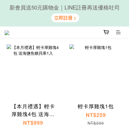
新會員送50元購物金｜LINE註冊再送優格吐司
隨心享受｜貝果任選6組$899
隨心享受｜貝果任選6組$899
【本月禮遇】輕卡
輕卡厚雞塊1包
厚雞塊4包 送海鹽
NT$259
焦糖貝果1入
NT$999
NT$330