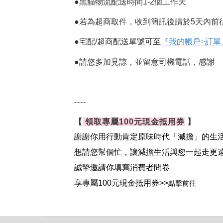
●
黑貓物流配送時間
1-2
個工作天
●
若為超商取件，收到簡訊後請於
5
天內前
●
宅配
/
超商配送單號可至
『我的帳戶>
訂單
●
請您多加見諒，並留意司機電話，感謝
----
【
領取專屬100元現金抵用券
】
謝謝你用行動肯定原味時代「減擔」的生
想請您幫個忙，讓減擔生活與您一起走更
誠摯邀請你填寫消費者問卷
享專屬
100
元現金抵用券
>>
點擊前往