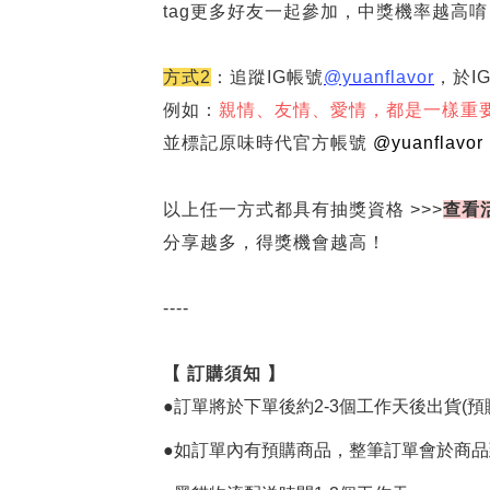
tag更多好友一起參加，中獎機率越高唷
方式
2
：追蹤
IG
帳號
@yuanflavor
，於I
例如：
親情、友情、愛情，都是一樣重
並標記原味時代官方帳號
@yuanflavor
以上任一方式都具有抽獎資格 >>>
查看
分享越多，得獎機會越高！
----
【 訂購須知 】
●
訂單將於下單後約
2-3
個工作天後出貨
(
預
●
如訂單內有預購商品，整筆訂單會於商品