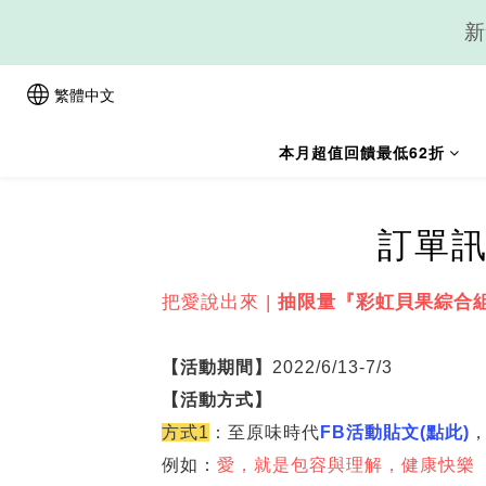
新
繁體中文
本月超值回饋最低62折
訂單訊
把愛說出來 |
抽限量『彩虹貝果綜合
【活動期間】
2022/6/13-7/3
【活動方式】
方式
1
：至原味時代
FB活動貼文(點此)
例如：
愛，就是包容與理解，健康快樂