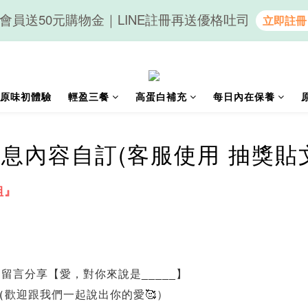
會員送50元購物金｜LINE註冊再送優格吐司
隨心享受｜貝果任選6組$899
隨心享受｜貝果任選6組$899
原味初體驗
輕盈三餐
高蛋白補充
每日內在保養
息內容自訂(客服使用 抽獎貼
組』
，留言分享【愛，對你來說是_____】
（
歡迎跟我們一起說出你的愛
🥰
）