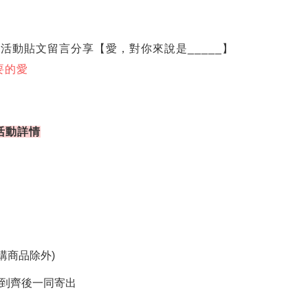
G活動貼文
留言分享
【愛，對你來說是_____】
要的愛
活動詳情
購商品除外
)
到齊後一同寄出