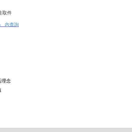
往取件
』
內查詢
活理念
遠