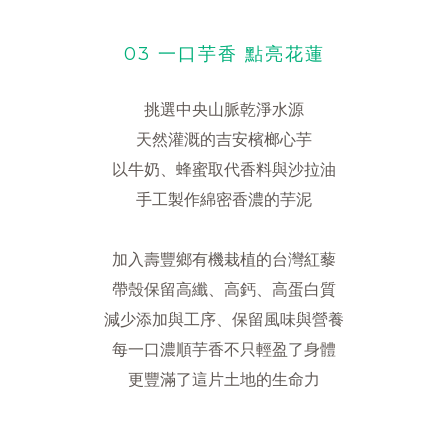
03 一口芋香 點亮花蓮
挑選中央山脈乾淨水源
天然灌溉的吉安檳榔心芋
以牛奶、蜂蜜取代香料與沙拉油
手工製作綿密香濃的芋泥
加入壽豐鄉有機栽植的台灣紅藜
帶殼保留高纖、高鈣、高蛋白質
減少添加與工序、保留風味與營養
每一口濃順芋香不只輕盈了身體
更豐滿了這片土地的生命力