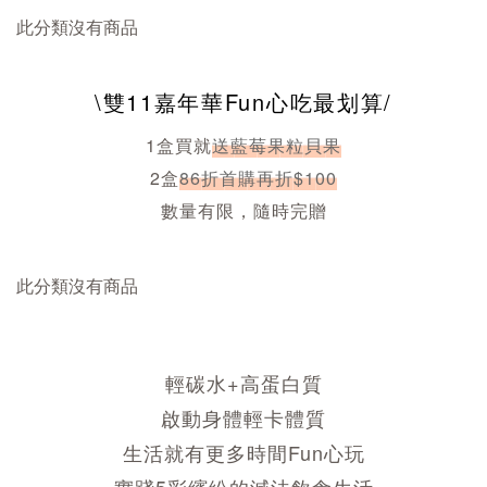
此分類沒有商品
prev
\雙11嘉年華Fun心吃最划算/
1盒買就
送藍莓果粒貝果
2盒
86折首購再折$100
數量有限，隨時完贈
此分類沒有商品
輕碳水+高蛋白質
啟動身體輕卡體質
生活就有更多時間Fun心玩
實踐5彩繽紛的減法飲食生活