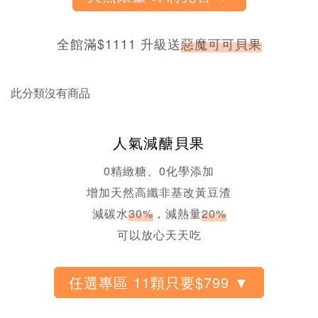
全館滿$1111 升級送
惡魔可可貝果
此分類沒有商品
人氣減醣貝果
0精緻糖、0化學添加
增加天然高纖非基改黃豆渣
減碳水
30%
，減熱量
20%
可以放心天天吃