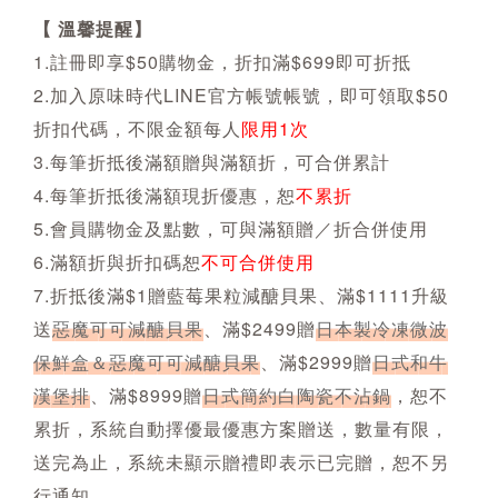
【 溫馨提醒】
1.註冊即享$50購物金，折扣滿$699即可折抵
2.加入原味時代LINE官方帳號帳號，即可領取$50
折扣代碼，不限金額每人
限用1次
3.每筆折抵後滿額贈與滿額折，可合併累計
4.每筆折抵後滿額現折優惠，恕
不累折
5.會員購物金及點數，可與滿額贈／折合併使用
6.滿額折與折扣碼恕
不可合併使用
7.折抵後滿$1贈藍莓果粒減醣貝果、滿$1111升級
送
惡魔可可減醣貝果
、滿$2499贈
日本製冷凍微波
保鮮盒＆惡魔可可減醣貝果
、滿$2999贈
日式和牛
漢堡排
、滿$8999贈
日式簡約白陶瓷不沾鍋
，恕不
累折，系統自動擇優最優惠方案贈送，數量有限，
送完為止，系統未顯示贈禮即表示已完贈，恕不另
行通知