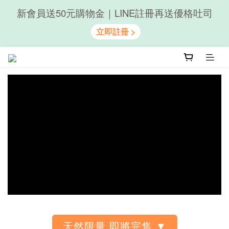
新會員送50元購物金｜LINE註冊再送優格吐司
隨心享受｜貝果任選6組$899
隨心享受｜貝果任選6組$899