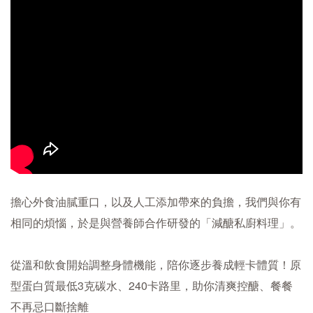
擔心外食油膩重口，以及人工添加帶來的負擔，我們與你有
相同的煩惱，於是與營養師合作研發的「減醣私廚料理」。
從溫和飲食開始調整身體機能，陪你逐步養成輕卡體質！原
型蛋白質最低3克碳水、240卡路里，助你清爽控醣、餐餐
不再忌口斷捨離