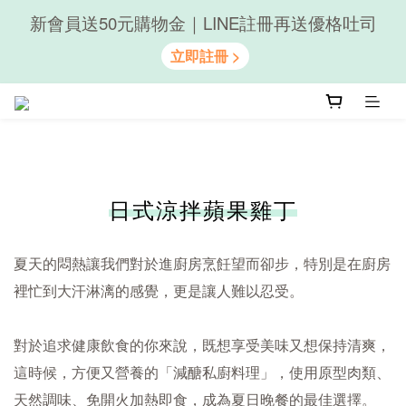
新會員送50元購物金｜LINE註冊再送優格吐司
隨心享受｜貝果任選6組$899
隨心享受｜貝果任選6組$899
日式涼拌蘋果雞丁
夏天的悶熱讓我們對於進廚房烹飪望而卻步，特別是在廚房
裡忙到大汗淋漓的感覺，更是讓人難以忍受。
對於追求健康飲食的你來說，既想享受美味又想保持清爽，
這時候，方便又營養的「減醣私廚料理」，使用原型肉類、
天然調味、免開火加熱即食，成為夏日晚餐的最佳選擇。