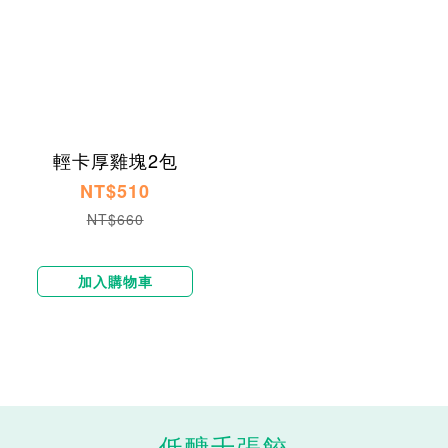
輕卡厚雞塊2包
NT$510
NT$660
加入購物車
低醣千張餃