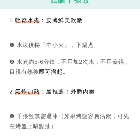
1.
輕鬆水煮
：皮薄
鮮美軟嫩
❶ 水滾後轉「中小火」，下鍋煮
❷ 水煮約5-6分鐘，不用加2次水，不用蓋鍋，
目視有熟後
即可撈起。
2.
氣炸加熱
：最推薦！外脆內嫩
❶ 千張餃無需退冰（如果烤盤容易沾鍋，可先
在烤盤上噴點油）