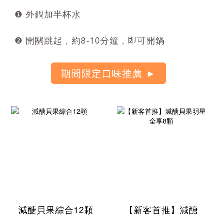
❶ 外鍋加半杯水
❷ 開關跳起，約8-10分鐘，即可開鍋
減醣貝果綜合12顆
【新客首推】減醣