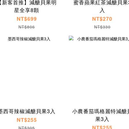
【新客首推】減醣貝果明
蜜香蘋果紅茶減醣貝果
星全享8顆
入
NT$699
NT$270
NT$806
NT$330
墨西哥辣椒減醣貝果3入
小農番茄瑪格麗特減醣
果3入
NT$255
NT$255
NT$305