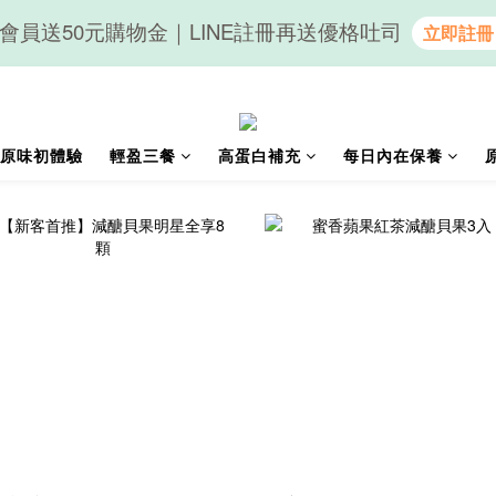
會員送50元購物金｜LINE註冊再送優格吐司
隨心享受｜貝果任選6組$899
隨心享受｜貝果任選6組$899
原味初體驗
輕盈三餐
高蛋白補充
每日內在保養