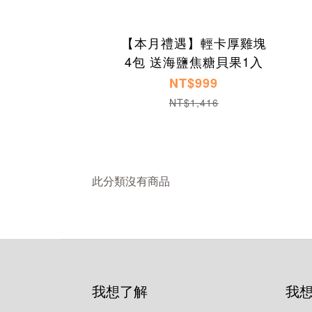
【本月禮遇】輕卡厚雞塊
4包 送海鹽焦糖貝果1入
NT$999
NT$1,416
此分類沒有商品
我想了解
我