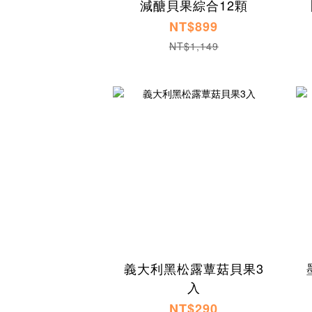
減醣貝果綜合12顆
NT$899
NT$1,149
義大利黑松露蕈菇貝果3
入
NT$290