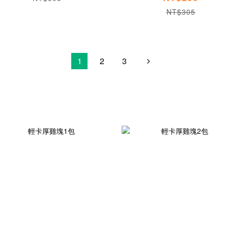
NT$305
1
2
3