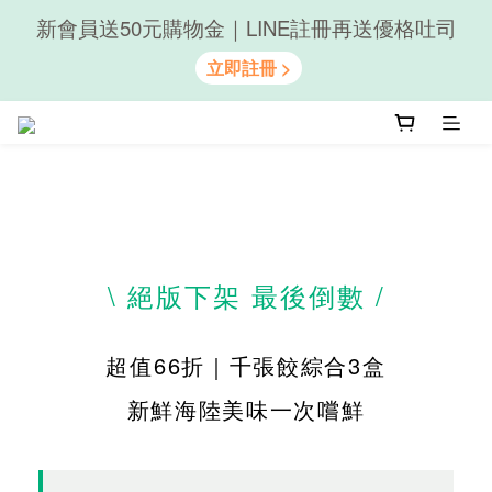
新會員送50元購物金｜LINE註冊再送優格吐司
隨心享受｜貝果任選6組$899
隨心享受｜貝果任選6組$899
\ 絕版下架 最後倒數 /
超值66折｜千張餃綜合3盒
新鮮海陸美味一次嚐鮮