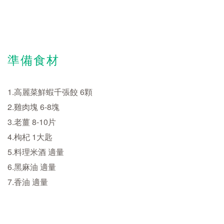
準備食材
1.高麗菜鮮蝦千張餃 6顆
2.雞肉塊 6-8塊
3.老薑 8-10片
4.枸杞 1大匙
5.料理米酒 適量
6.黑麻油 適量
7.香油 適量