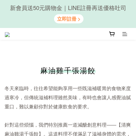
新會員送50元購物金｜LINE註冊再送優格吐司
隨心享受｜貝果任選6組$899
隨心享受｜貝果任選6組$899
麻油雞千張湯餃
冬天來臨時，往往希望能夠享用一些既滋補暖胃的食物來度
過寒冷，但傳統滋補料理雖然美味，有時也會讓人感覺油膩
重口，難以兼顧你對於健康飲食的要求。
針對這些煩惱，我們特別推薦一道減醣創意料理——【清爽
麻油雞湯千張餃】。這道料理不僅滿足了滋補身體的需求，