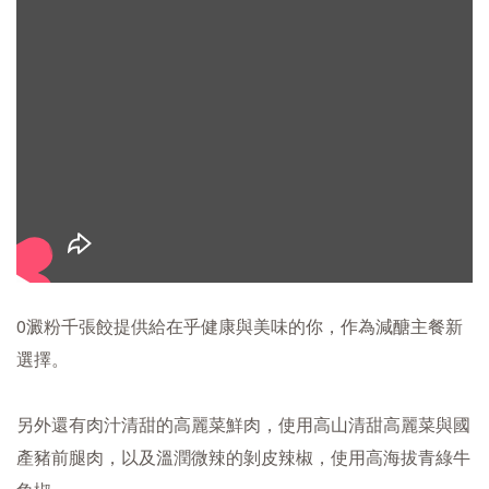
0澱粉千張餃提供給在乎健康與美味的你，作為減醣主餐新
選擇。
另外還有肉汁清甜的高麗菜鮮肉，使用高山清甜高麗菜與國
產豬前腿肉，以及溫潤微辣的剝皮辣椒，使用高海拔青綠牛