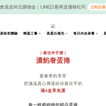
會員送50元購物金｜LINE註冊再送優格吐司
隨心享受｜貝果任選6組$899
隨心享受｜貝果任選6組$899
原味初體驗
輕盈三餐
高蛋白補充
每日內在保養
｜最佳伴手禮｜
濃餡奢蛋捲
最奢華的享受
把滿溢真心傳達給你最在乎的
滿4盒享免運
每一根都細緻的精品蛋捲