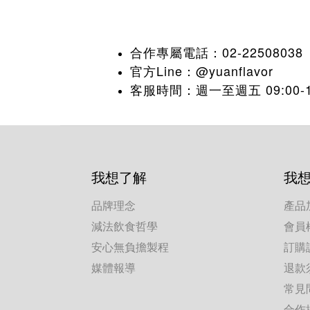
合作專屬電話：02-22508038
官方Line：@yuanflavor
客服時間：週一至週五 09:00-18:
我想了解
我
品牌理念
產品
減法飲食哲學
會員
安心無負擔製程
訂購
媒體報導
退款
常見
合作