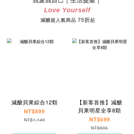
我愛我自己
｜生活提案｜
Love Yourself
75
折
減醣超人氣商品
起
減醣貝果綜合12顆
【新客首推】減醣
貝果明星全享8顆
NT$899
NT$699
NT$1,149
NT$806