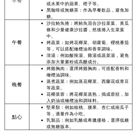
早餐
或水果中的蘋果、橙子等。
黑咖啡或無糖茶：作為早餐飲品，避免加
糖。
沙拉鮪魚捲：將鮪魚混合沙拉菜葉、黃瓜
條和少量健康沙拉醬，然後捲入生菜葉
中。
午餐
烤蔬菜：如烤花椰菜、胡蘿蔔、櫻桃番茄
等，可以搭配橄欖油和香草調味。
清湯：例如酸辣湯、雞湯或蔬菜湯，避免
添加大量澱粉或高醣成分。
烤雞胸肉：選擇烤雞胸肉，可搭配香料和
橄欖油調味。
蒸煮蔬菜：例如蒸花椰菜、西蘭花或青豆
晚餐
等蔬菜。
花椰菜蓉：將花椰菜蒸熟，搗成蓉狀，加
入奶油或橄欖油和調味料。
堅果類：例如核桃、腰果、杏仁或南瓜子
等，適量作為小吃。
點心
乳製品：例如乳酪或希臘優格，選擇低糖
或無糖版本。