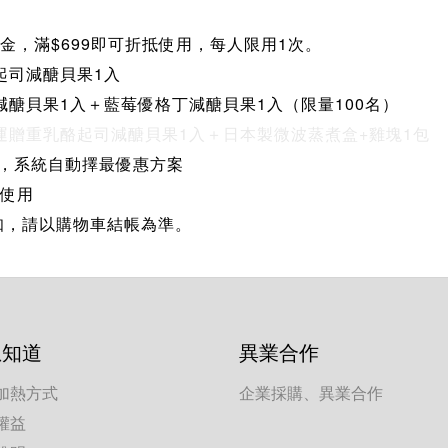
金，滿$699即可折抵使用，每人限用1次。
起司減醣貝果1入
減醣貝果1入＋藍莓優格丁
減醣貝果1入（限量100名）
運
贈
重乳酪起司減醣貝果1入＋日本製微波蒸煮盒+雞塊1包
折，系統自動擇最優惠方案
併使用
知，請以購物車結帳為準
。
想知道
異業合作
加熱方式
企業採購、異業合作
權益