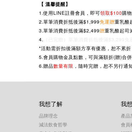
【 溫馨提醒】
1.使用LINE註冊會員，
即可
領取$100
購物
2.
單筆消費折抵後滿$1,999
免運
贈
重乳酪
3.單筆消費折抵後滿$2,499
贈
重乳酪起司
4.
（已完贈）
單筆消費折抵後滿$3,299
免
*活動需折扣後滿額方享有優惠，恕不累
5.
會員購物金及點數，可與滿額折(贈)合
6.
贈品
數量有限
，隨時完贈，恕不另行通
我想了解
我
品牌理念
產品
減法飲食哲學
會員