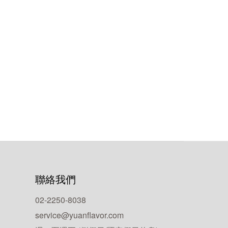
聯絡我們
02-2250-8038
service@yuanflavor.com