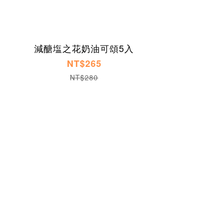
減醣塩之花奶油可頌5入
NT$265
NT$280