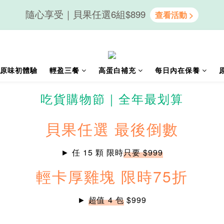
隨心享受｜貝果任選6組$899
會員送50元購物金｜LINE註冊再送優格吐司
隨心享受｜貝果任選6組$899
原味初體驗
輕盈三餐
高蛋白補充
每日內在保養
吃貨購物節｜全年最划算
貝果任選 最後倒數
► 任 15 顆 限時
只要 $999
輕卡厚雞塊 限時75折
►
超值 4 包
$999