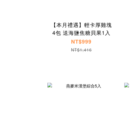
【本月禮遇】輕卡厚雞塊
4包 送海鹽焦糖貝果1入
NT$999
NT$1,416