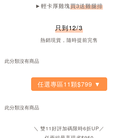
►輕卡厚雞塊
買3送雞腿排
只到12/3
熱銷現貨，隨時提前完售
此分類沒有商品
此分類沒有商品
＼ 雙11好評加碼限時6折UP／
任
兩組最高現省$950