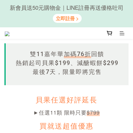
新會員送50元購物金｜LINE註冊再送優格吐司
隨心享受｜貝果任選6組$899
隨心享受｜貝果任選6組$899
雙11嘉年華
加碼76折
回饋
熱銷起司貝果$199、減醣蝦餅$299
最後7天，限量即將完售
貝果任選好評延長
►任選11顆 限時只要
$799
買就送超值優惠