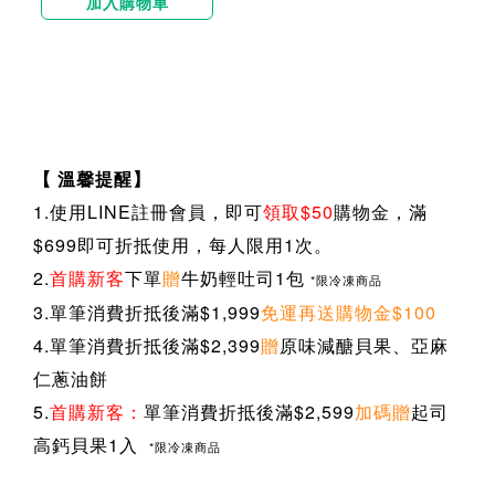
加入購物車
【 溫馨提醒】
1.使用LINE註冊會員，即可
領取$50
購物金，滿
$699即可折抵使用，每人限用1次。
2.
首購新客
下單
贈
牛奶輕吐司1包
*限冷凍商品
3.
單筆消費折抵後滿$1,999
免運再送購物金$100
4.
單筆消費折抵後滿$2,399
贈
原味減醣貝果、亞麻
仁蔥油餅
5.
首購新客：
單筆消費折抵後滿$2,599
加碼贈
起司
高鈣貝果1入
*限冷凍商品