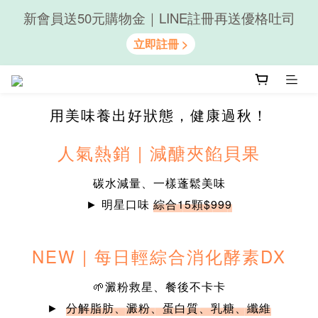
新會員送50元購物金｜LINE註冊再送優格吐司
隨心享受｜貝果任選6組$899
隨心享受｜貝果任選6組$899
用美味養出好狀態，健康過秋！
人氣熱銷 | 減醣夾餡貝果
碳水減量、一樣蓬鬆美味
► 明星口味
綜合15顆$999
NEW |
每日輕綜合消化酵素DX
🌱澱粉救星、餐後不卡卡
►
分解脂肪、澱粉、蛋白質、乳糖、纖維