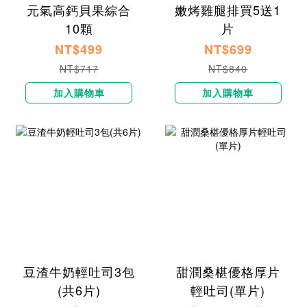
元氣高鈣貝果綜合
嫩烤雞腿排買5送1
10顆
片
NT$499
NT$699
NT$717
NT$840
加入購物車
加入購物車
豆渣牛奶輕吐司3包
甜潤​​​桑椹優格厚片
(共6片)
輕吐司​(單片)