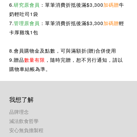
6.
研究原會員
：單筆消費折抵後滿$3,300
加碼贈
牛
奶輕吐司1袋
7.
管理原會員
：
單筆消費折抵後滿$3,300
加碼贈
輕
卡厚雞塊1包
8.
會員購物金及點數，可與滿額折(贈)合併使用
9.
贈品
數量有限
，隨時完贈，恕不另行通知，請以
購物車結帳為準
。
我想了解
品牌理念
減法飲食哲學
安心無負擔製程