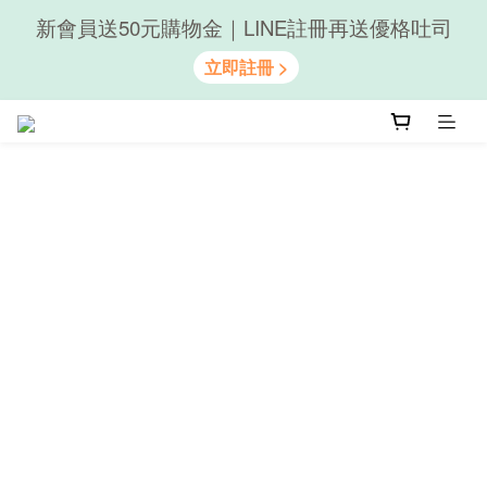
新會員送50元購物金｜LINE註冊再送優格吐司
隨心享受｜貝果任選6組$899
隨心享受｜貝果任選6組$899