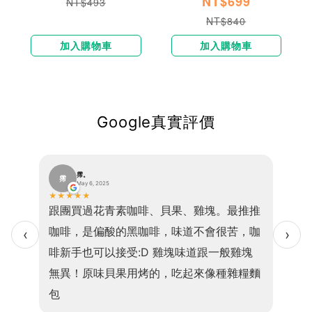
NT$699
NT$493
NT$840
加入購物車
加入購物車
Google真實評價
霈。
霈
巫
May 6, 2025
★
★
★
★
★
★
★
★
便、口
跟團買過花青素咖啡、貝果、雞塊。最推推
我現在
感且吃
咖啡，是偏酸的黑咖啡，味道不會很苦，咖
乎1
‹
›
的是高
啡新手也可以接受:D 雞塊味道跟一般雞塊
小孩
，老少
無異！原味貝果用烤的，吃起來像種雜糧麵
食因
包
💖