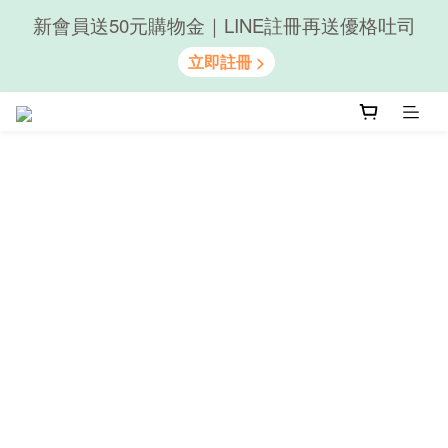
新會員送50元購物金｜LINE註冊再送優格吐司
隨心享受｜貝果任選6組$899
隨心享受｜貝果任選6組$899