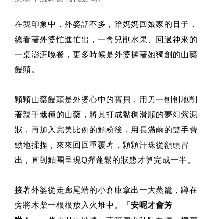
在我印象中，外婆話不多，陪媽媽回娘家的日子，
總看著外婆忙進忙出，一會兒削水果、回過神來的
一桌澎湃晚餐，更多時候是外婆揉著她獨創的山藥
饅頭。
顆顆山藥饅頭是外婆心中的寶貝，用刀一刨刨地削
著親手栽種的山藥，將其打成黏稠滑順的夢幻紫泥
狀，再加入完美比例的麵粉後，用長滿繭的雙手費
勁地揉捏，來來回回重覆著，顆顆汗珠從額頭冒
出，直到麵團呈現Q彈蓬鬆的狀態才算完成一半。
接著外婆從走廊尾端的小倉庫拿出一大蒸籠，蹲在
旁將木柴一根根放入火堆中。
「安
呢才會芳