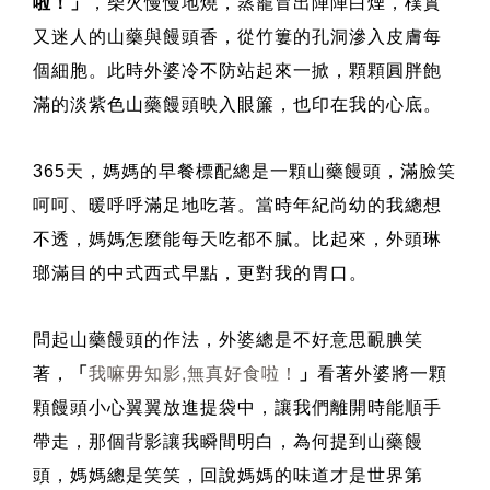
啦！
」
，柴火慢慢地燒，蒸籠冒出陣陣白煙，樸實
又迷人的山藥與饅頭香，從竹簍的孔洞滲入皮膚每
個細胞。此時外婆冷不防站起來一掀，顆顆圓胖飽
滿的淡紫色山藥饅頭映入眼簾，也印在我的心底。
365天，媽媽的早餐標配總是一顆山藥饅頭，滿臉笑
呵呵、暖呼呼滿足地吃著。當時年紀尚幼的我總想
不透，媽媽怎麼能每天吃都不膩。比起來，外頭琳
瑯滿目的中式西式早點，更對我的胃口。
問起山藥饅頭的作法，外婆總是不好意思靦腆笑
我嘛毋知影,無真好食啦！
著，
「
」
看著外婆將一顆
顆饅頭小心翼翼放進提袋中，讓我們離開時能順手
帶走，那個背影讓我瞬間明白，為何提到山藥饅
頭，媽媽總是笑笑，回說媽媽的味道才是世界第